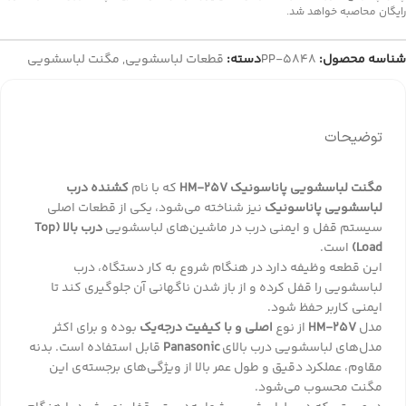
رایگان محاصبه خواهد شد.
شناسه محصول:
PP-5848
دسته:
قطعات لباسشویی
,
مگنت لباسشویی
توضیحات
مگنت لباسشویی پاناسونیک HM-25V
که با نام
کشنده درب
لباسشویی پاناسونیک
نیز شناخته می‌شود، یکی از قطعات اصلی
سیستم قفل و ایمنی درب در ماشین‌های لباسشویی
درب بالا (Top
Load)
است.
این قطعه وظیفه دارد در هنگام شروع به کار دستگاه، درب
لباسشویی را قفل کرده و از باز شدن ناگهانی آن جلوگیری کند تا
ایمنی کاربر حفظ شود.
مدل
HM-25V
از نوع
اصلی و با کیفیت درجه‌یک
بوده و برای اکثر
مدل‌های لباسشویی درب بالای
Panasonic
قابل استفاده است. بدنه
مقاوم، عملکرد دقیق و طول عمر بالا از ویژگی‌های برجسته‌ی این
مگنت محسوب می‌شود.