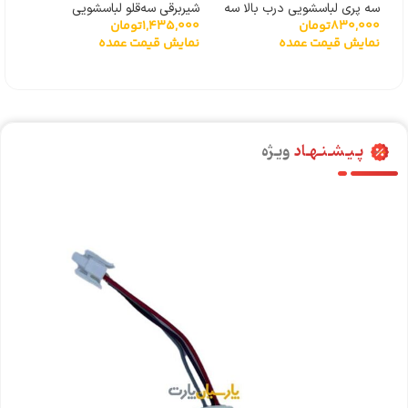
سه پری لباسشویی درب بالا سه
شیربرقی سه‌قلو لباسشویی
مغزی پر
,000
830,000
تومان
1,435,000
تومان
پیچ
سامسونگ DC62-00266E
نما
نمایش قیمت عمده
نمایش قیمت عمده
پـیـشـنـهـاد
ویـژه