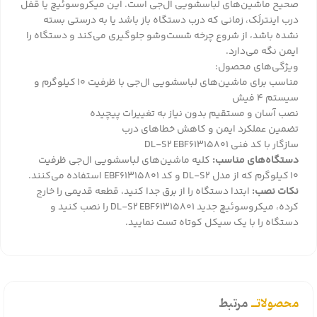
صحیح ماشین‌های لباسشویی ال‌جی است. این میکروسوئیچ یا قفل
درب اینترلَک، زمانی که درب دستگاه باز باشد یا به درستی بسته
نشده باشد، از شروع چرخه شست‌وشو جلوگیری می‌کند و دستگاه را
ایمن نگه می‌دارد.
ویژگی‌های محصول:
مناسب برای ماشین‌های لباسشویی ال‌جی با ظرفیت ۱۰ کیلوگرم و
سیستم ۴ فیش
نصب آسان و مستقیم بدون نیاز به تغییرات پیچیده
تضمین عملکرد ایمن و کاهش خطاهای درب
سازگار با کد فنی DL‑S2 EBF61315801
دستگاه‌های مناسب:
کلیه ماشین‌های لباسشویی ال‌جی ظرفیت
۱۰ کیلوگرم که از مدل DL‑S2 و کد EBF61315801 استفاده می‌کنند.
نکات نصب:
ابتدا دستگاه را از برق جدا کنید، قطعه قدیمی را خارج
کرده، میکروسوئیچ جدید DL‑S2 EBF61315801 را نصب کنید و
دستگاه را با یک سیکل کوتاه تست نمایید.
محصولاتــ
مرتبط