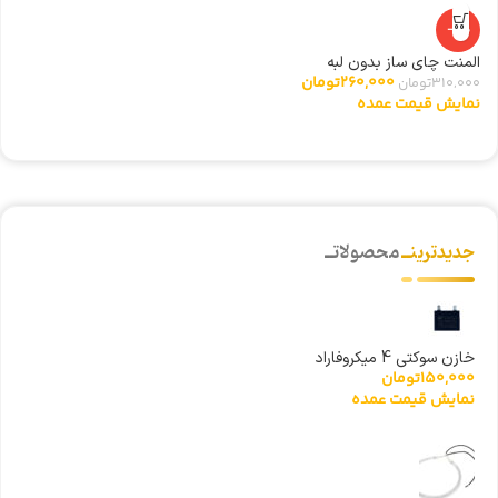
-16%
المنت چای ساز بدون لبه
گ
260,000
تومان
310,000
تومان
0
نمایش قیمت عمده
ن
جدیدترینــ
محصولاتــ
خازن سوکتی 4 میکروفاراد
150,000
تومان
نمایش قیمت عمده