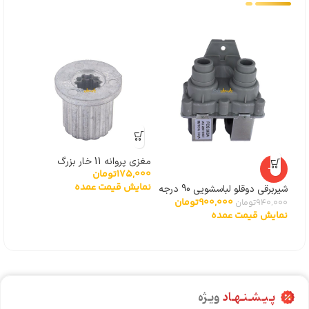
مغزی پروانه 11 خار بزرگ
مغزی پر
-4%
175,000
تومان
,000
نمایش قیمت عمده
نما
شیربرقی دوقلو لباسشویی 90 درجه
900,000
تومان
توشیبا
940,000
تومان
نمایش قیمت عمده
پـیـشـنـهـاد
ویـژه