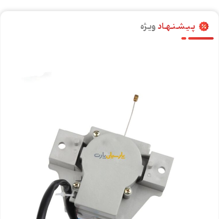
پـیـشـنـهـاد
ویـژه