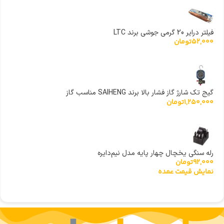
فیلتر درایر 20 گرمی جوشی برند LTC
52,000
تومان
گیج تک شارژ گاز فشار بالا برند SAIHENG مناسب گاز
1,250,000
تومان
R22,R410,R32,R134
رله سنگی یخچال چهار پایه مدل نیم‌دایره
92,000
تومان
نمایش قیمت عمده