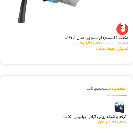
-2%
مگنت (کشنده) لباسشویی مدل QDYZ
ت
1,200,000
تومان
1,230,000
تومان
0
نمایش قیمت عمده
ن
جدیدترینــ
محصولاتــ
تیغه و شبکه ریش تراش فیلیپس HQ56
2,400,000
تومان