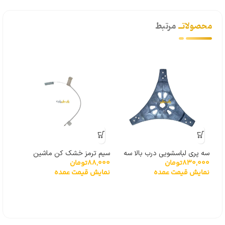
محصولاتــ
مرتبط
سه پری لباسشویی درب بالا سه
سیم ترمز خشک کن ماشین
4%
830,000
تومان
88,000
تومان
پیچ
لباسشویی
نمایش قیمت عمده
نمایش قیمت عمده
توشی
,000
نما