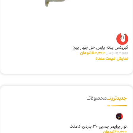
-2%
گیربکس پنکه پارس خزر چهار پیچ
مگ
150,000
تومان
153,000
تومان
00
نمایش قیمت عمده
ن
جدیدترینــ
محصولاتــ
نوار پرایمر چسبی 30 یاردی کامتک
120,000
تومان