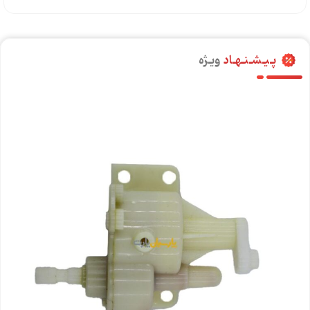
پـیـشـنـهـاد
ویـژه