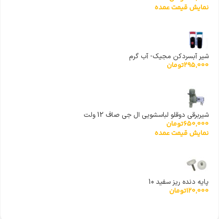
نمایش قیمت عمده
شیر آبسردکن مجیک- آب گرم
295,000
تومان
شیربرقی دوقلو لباسشویی ال جی صاف 12 ولت
650,000
تومان
نمایش قیمت عمده
پایه دنده ریز سفید 10
120,000
تومان