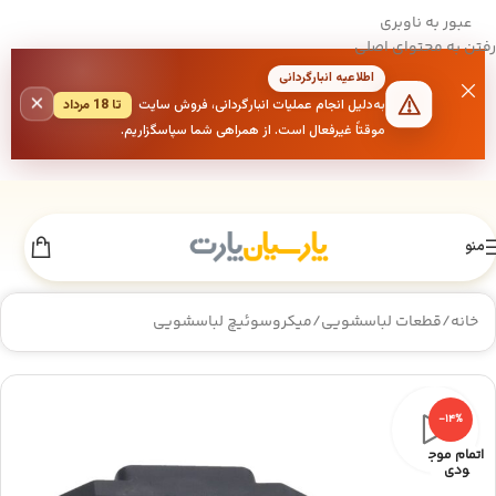
عبور به ناوبری
رفتن به محتوای اصلی
اطلاعیه انبارگردانی
×
به‌دلیل انجام عملیات انبارگردانی، فروش سایت
تا 18 مرداد
موقتاً غیرفعال است. از همراهی شما سپاسگزاریم.
منو
خانه
/
قطعات لباسشویی
/
میکروسوئیچ لباسشویی
-14%
اتمام موج
ودی