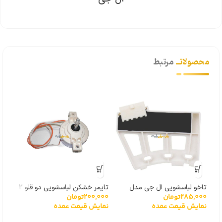
محصولاتــ
مرتبط
تاخو لباسشویی ال جی مدل
تایمر خشکن لباسشویی دو قلو 2
شیرب
285,000
تومان
200,000
تومان
000
گیربکسی 6501KW2001A
سیم
سامسونگ
نمایش قیمت عمده
نمایش قیمت عمده
نما