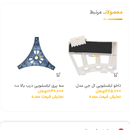
محصولاتــ
مرتبط
مگنت
000
پاناسو
تاخو لباسشویی ال جی مدل
سه پری لباسشویی درب بالا سه
نما
285,000
تومان
830,000
تومان
گیربکسی 6501KW2001A
پیچ
نمایش قیمت عمده
نمایش قیمت عمده