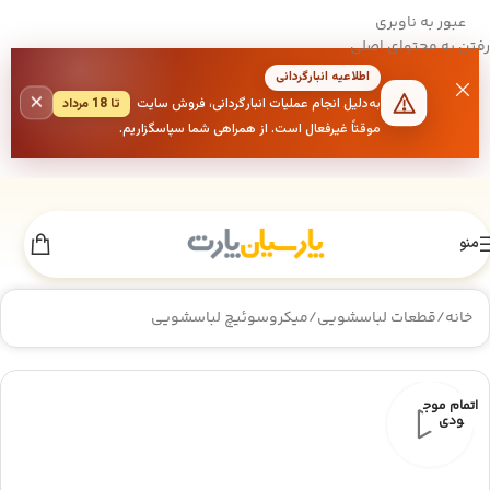
عبور به ناوبری
رفتن به محتوای اصلی
اطلاعیه انبارگردانی
×
به‌دلیل انجام عملیات انبارگردانی، فروش سایت
تا 18 مرداد
موقتاً غیرفعال است. از همراهی شما سپاسگزاریم.
منو
خانه
/
قطعات لباسشویی
/
میکروسوئیچ لباسشویی
اتمام موج
ودی