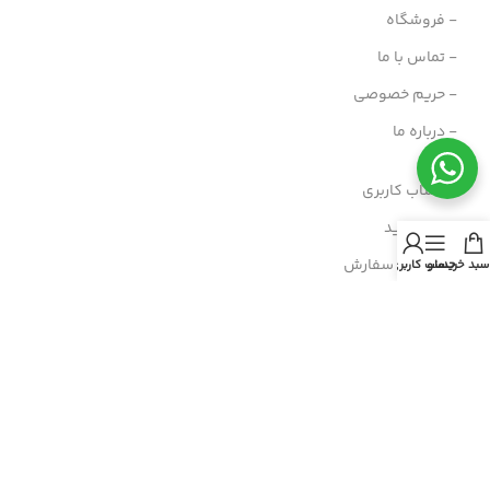
- فروشگاه
- تماس با ما
- حریم خصوصی
- درباره ما
- حساب کاربری
- سبد خرید
- پیگیری سفارش
سبد خرید
منو
حساب کاربری من
- راهنمای خرید عمده
- قوانین و مقررات
- فروش اقساطی
مسیرهای ارتباطی
هرمزگان، پارسیان، خیابان رازی