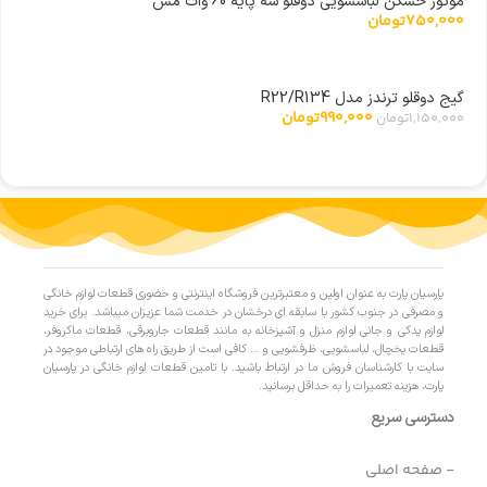
موتور خشکن لباسشویی دوقلو سه پایه 60 وات مس
750,000
تومان
گیج دوقلو ترندز مدل R22/R134
990,000
تومان
1,150,000
تومان
پارسیان پارت به عنوان اولین و معتبرترین فروشگاه اینترنتی و حضوری قطعات لوازم خانگی
و مصرفی در جنوب کشور با سابقه ای درخشان در خدمت شما عزیزان میباشد. برای خرید
لوازم یدکی و جانی لوازم منزل و آشپزخانه به مانند قطعات جاروبرقی، قطعات ماکروفر،
قطعات یخچال، لباسشویی، ظرفشویی و … کافی است از طریق راه های ارتباطی موجود در
سایت با کارشناسان فروش ما در ارتباط باشید. با تامین قطعات لوازم خانگی در پارسیان
پارت، هزینه تعمیرات را به حداقل برسانید.
دسترسی سریع
- صفحه اصلی