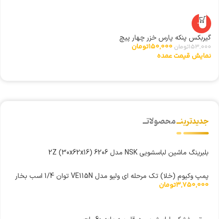
-2%
گیربکس پنکه پارس خزر چهار پیچ
150,000
تومان
153,000
تومان
نمایش قیمت عمده
جدیدترینــ
محصولاتــ
بلبرینگ ماشین لباسشویی NSK مدل 6206 2Z (30x62x16)
پمپ وکیوم (خلا) تک مرحله ای ولیو مدل VE115N توان 1/4 اسب بخار
3,750,000
تومان