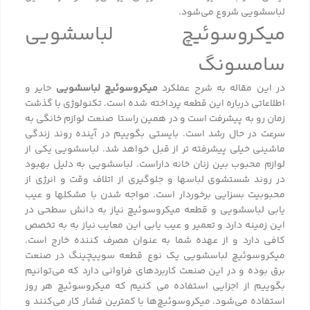
لباسشویی شروع می‌شود.
میکروسوئیچ لباسشویی
سامسونگ
در این مقاله به شرح عملکرد
میکروسوئیچ لباسشویی
حایر و
اطلاعاتی درباره این قطعه پرداخته شده است. تکنولوژی با گذشت
زمان رو به پیشرفت است و در همین راستا صنعت لوازم خانگی به
سرعت در حال رشد است. بایستی بگوییم در آینده روند زندگی
ماشینی خیلی پیشرفته ؜تر از قبل خواهد شد. لباسشویی یکی از
لوازم محبوب بین زنان خانه؜ داراست. لباسشویی به دلیل بهبود
در روند شستشوی لباس؜ها و جلوگیری از اتلاف وقت و انرژی از
محبوبیت بسزایی برخوردار است. مواجه شدن با مشکل؜ها و عیب
یابی لباسشویی و قطعه میکروسوئیچ نیاز به دانش سطحی در
این زمینه دارد و تعمیر و عیب؜ یابی این معایب نیاز به به تخصص
کافی دارد و از عهده شما به عنوان مصرف کننده خارج است.
میکروسوئیچ لباسشویی یک نوع قطعه سوییچینگ در صنعت
برق بوده و در این صنعت کاربردهای فراوانی دارد که می‌توانیم
بگوییم از اجزایی استفاده می؜ کنیم که میکروسوئیچ هر روز
استفاده می‌شود. میکروسوئیچ‌ها با کمترین فشار کار می‌کنند و