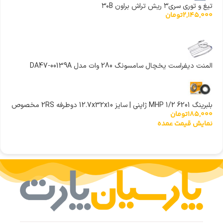
تیغ و توری سری۳ ریش تراش براون ۳۰B
2,145,000
تومان
المنت دیفراست یخچال سامسونگ 280 وات مدل DA47-00139A
بلبرینگ MHP 1/2 6201 ژاپنی | سایز 12.7x32x10 دوطرفه 2RS مخصوص
185,000
تومان
کولرگازی
نمایش قیمت عمده