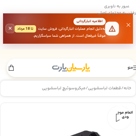
عبور به ناوبری
رفتن به محتوای اصلی
اطلاعیه انبارگردانی
×
به‌دلیل انجام عملیات انبارگردانی، فروش سایت
تا 18 مرداد
موقتاً غیرفعال است. از همراهی شما سپاسگزاریم.
منو
خانه
/
قطعات لباسشویی
/
میکروسوئیچ لباسشویی
اتمام موج
ودی