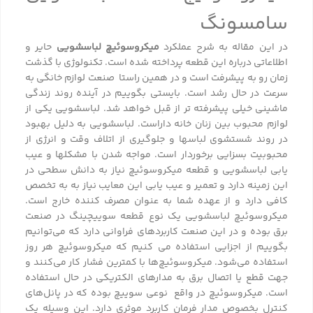
سامسونگ
در این مقاله به شرح عملکرد
میکروسوئیچ لباسشویی
حایر و
اطلاعاتی درباره این قطعه پرداخته شده است. تکنولوژی با گذشت
زمان رو به پیشرفت است و در همین راستا صنعت لوازم خانگی به
سرعت در حال رشد است. بایستی بگوییم در آینده روند زندگی
ماشینی خیلی پیشرفته ؜تر از قبل خواهد شد. لباسشویی یکی از
لوازم محبوب بین زنان خانه؜ داراست. لباسشویی به دلیل بهبود
در روند شستشوی لباس؜ها و جلوگیری از اتلاف وقت و انرژی از
محبوبیت بسزایی برخوردار است. مواجه شدن با مشکل؜ها و عیب
یابی لباسشویی و قطعه میکروسوئیچ نیاز به دانش سطحی در
این زمینه دارد و تعمیر و عیب؜ یابی این معایب نیاز به به تخصص
کافی دارد و از عهده شما به عنوان مصرف کننده خارج است.
میکروسوئیچ لباسشویی یک نوع قطعه سوییچینگ در صنعت
برق بوده و در این صنعت کاربردهای فراوانی دارد که می‌توانیم
بگوییم از اجزایی استفاده می؜ کنیم که میکروسوئیچ هر روز
استفاده می‌شود. میکروسوئیچ‌ها با کمترین فشار کار می‌کنند و
جهت قطع یا اتصال برق به مدارهای الکتریکی در حال استفاده
است. میکروسوئیچ در واقع نوعی سوییچ بوده که در پانل‌های
کنترل بخصوص مدار فرمان کاربرد موثری دارد. این وسیله یک