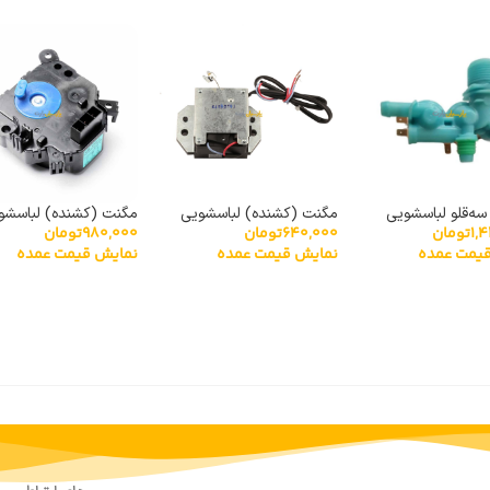
سه‌قلو لباسشویی
مگنت (کشنده) لباسشویی
مگنت (کشنده) لباسشو
1,
تومان
640,000
تومان
980,000
تومان
DC62-
XPQ-6
توشیبا مدل HM-15N-4
یمت عمده
نمایش قیمت عمده
نمایش قیمت عمده