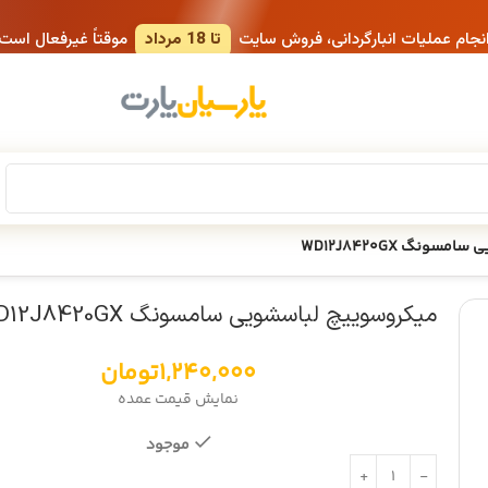
انجام عملیات انبارگردانی، فروش سایت
تا 18 مرداد
موقتاً غیرفعال است
ونگ WD12J8420GX
میکروسوییچ لباسشویی سامسونگ WD12J8420GX
1,240,000
تومان
نمایش قیمت عمده
موجود