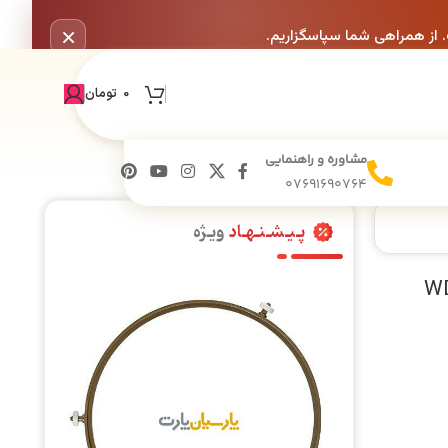
×
. از همراهی شما سپاسگزاریم.
0
تومان
مشاوره و راهنمایی
07691690764
پـیـشـنـهـاد
ویـژه