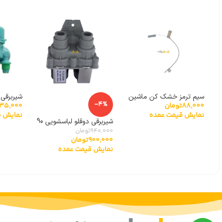
سیم ترمز خشک کن ماشین
شیربرقی 
-4%
88,000
تومان
435,000
لباسشویی
سامسونگ 00266E
نمایش قیمت عمده
نمایش ق
شیربرقی دوقلو لباسشویی 90
درجه توشیبا
940,000
تومان
900,000
تومان
نمایش قیمت عمده