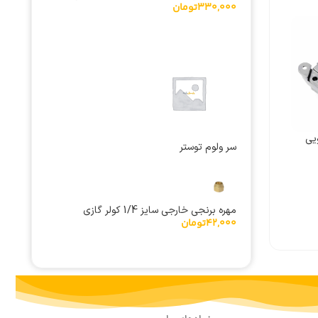
330,000
تومان
یی
سر ولوم توستر
مهره برنجی خارجی سایز 1/4 کولر گازی
42,000
تومان