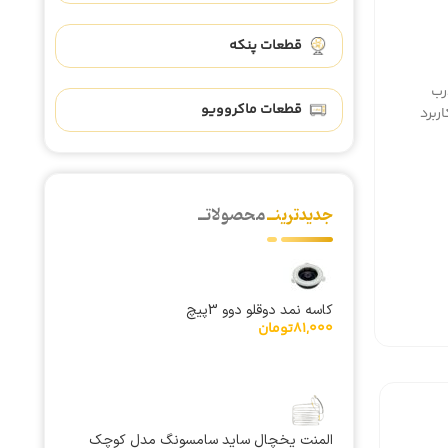
قطعات پنکه
رب
قطعات ماکروویو
ربرد
جدیدترینــ
محصولاتــ
کاسه نمد دوقلو دوو 3پیچ
81,000
تومان
المنت یخچال ساید سامسونگ مدل کوچک