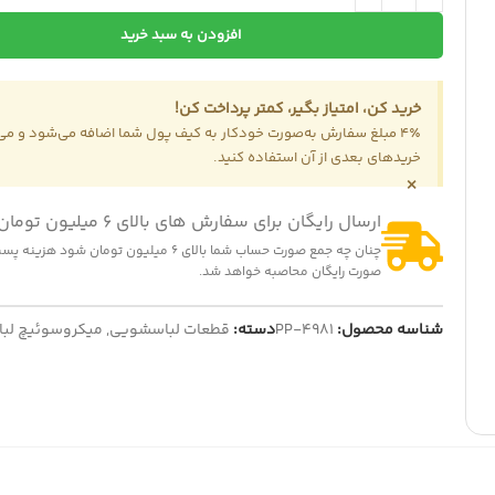
افزودن به سبد خرید
-14
ت هواپز 1300 وات
خرید کن، امتیاز بگیر، کمتر پرداخت کن!
322,000
تومان
375,0
تومان
4٪ مبلغ سفارش به‌صورت خودکار به کیف پول شما اضافه می‌شود و می‌ت
ایش قیمت عمده
-16%
خریدهای بعدی از آن استفاده کنید.
×
المنت چای ساز بدون لبه
260,000
تومان
310,000
تومان
ارسال رایگان برای سفارش های بالای 6 میلیون تومان
نمایش قیمت عمده
چنان چه جمع صورت حساب شما بالای 6 میلیون تومان شود
صورت رایگان محاصبه خواهد شد.
شناسه محصول:
PP-4981
دسته:
قطعات لباسشویی
,
میکروسوئیچ لب