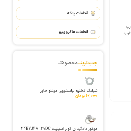
قطعات پنکه
رب
قطعات ماکروویو
ربرد
جدیدترینــ
محصولاتــ
شیلنگ تخلیه لباسشویی دوقلو حایر
62,000
تومان
موتور بادگردان کولر اسپلیت 24BYJ48 12vDC