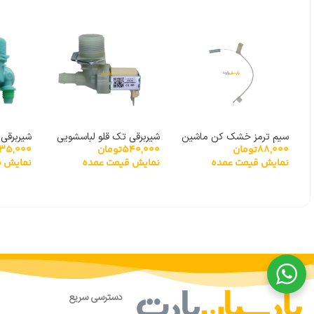
سیم ترمز خشک کن ماشین
شیربرقی تک قلو لباسشویی
شیربرقی 
88,000
تومان
540,000
تومان
435,000
لباسشویی
90 درجه بایترون
سامسونگ 00266E
نمایش قیمت عمده
نمایش قیمت عمده
نمایش ق
دسترسی سریع