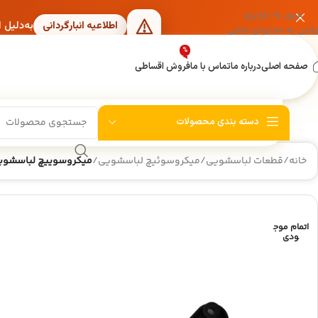
عبور به ناوبری
به‌دلیل 
اطلاعیه انبارگردانی
رفتن به محتوای اصلی
%
صفحه اصلی
درباره ما
تماس با ما
فروش اقساطی
دسته بندی محصولات
خانه
/
قطعات لباسشویی
/
میکروسوئیچ لباسشویی
/
میکروسوییچ لباسشوی
اتمام موج
ودی