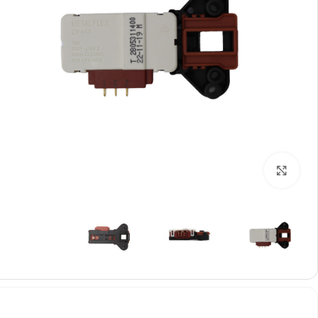
%
گیر
00
نم
بزرگنمایی تصویر