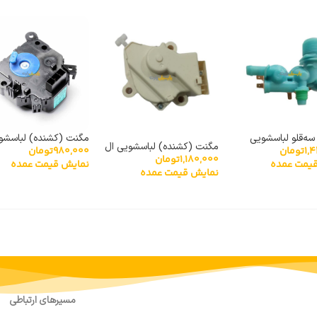
سه‌قلو لباسشویی
مگنت (کشنده) لباسشو
مگنت (کشنده) لباسشویی ال
1,
تومان
980,000
تومان
DC62-
توشیبا مدل HM-15N-4
1,180,000
تومان
جی XPQ-6A
یمت عمده
نمایش قیمت عمده
نمایش قیمت عمده
مسیرهای ارتباطی