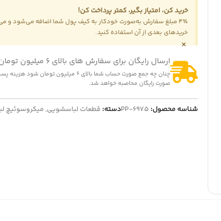
خرید کن، امتیاز بگیر، کمتر پرداخت کن!
4٪ مبلغ سفارش به‌صورت خودکار به کیف پول شما اضافه می‌شود و می‌ت
خریدهای بعدی از آن استفاده کنید.
×
ارسال رایگان برای سفارش های بالای 6 میلیون تومان
-5%
-2
چنان چه جمع صورت حساب شما بالای 6 میلیون تومان شود
بکس پنکه پارس خزر چهار پیچ
تایمر لباسشویی سه سیم سوکتی
صورت رایگان محاصبه خواهد شد.
150,000
تومان
325,000
تومان
153,0
تومان
342,000
تومان
ایش قیمت عمده
نمایش قیمت عمده
شناسه محصول:
PP-6975
دسته:
قطعات لباسشویی
,
میکروسوئیچ ل