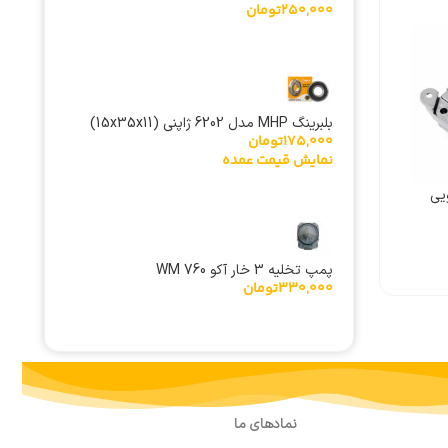
250,000
تومان
بلبرینگ MHP مدل 6202 ژاپنی (15x35x11)
175,000
تومان
دوطرفه 2RS
نمایش قیمت عمده
یی
پمپ تخلیه 3 خار آکو WM 760
330,000
تومان
نمادهای ما