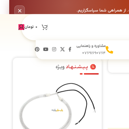
×
. از همراهی شما سپاسگزاریم.
0
تومان
مشاوره و راهنمایی
07691690764
پـیـشـنـهـاد
ویـژه