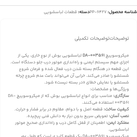
شناسه محصول:
PP-6427
دسته:
قطعات لباسشویی
توضیحات
توضیحات تکمیلی
میکروسوییچ
DA-003561
لباسشویی بوش از نوع خاری، یکی از
اجزای مهم سیستم ایمنی و راه‌اندازی موتور درب جلو دستگاه است.
این قطعه در هنگام بسته شدن درب فعال شده و فرمان شروع
شستشو را صادر می‌کند. خرابی آن می‌تواند باعث عدم شروع چرخه
شستشو یا نمایش خطای «در بسته نیست» شود.
ویژگی‌ها و مشخصات:
سازگاری:
مناسب برای انواع لباسشویی بوش که از میکروسوییچ DA-
003561 استفاده می‌کنند.
کیفیت ساخت:
قطعه اصل و با دوام، مقاوم در برابر فشار و حرارت.
نصب آسان:
تعویض سریع بدون نیاز به دانش فنی پیچیده.
عملکرد ایمن:
اطمینان از قفل کامل درب و راه‌اندازی صحیح موتور
لباسشویی.
میکروسوییچ DA-003561 یک قطعه کلیدی است که طول عمر