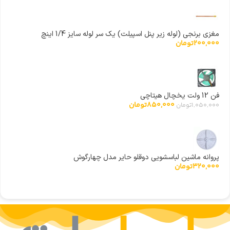
مغزی برنجی (لوله زیر پنل اسپیلت) یک سر لوله سایز 1/4 اینچ
200,000
تومان
فن 12 ولت یخچال هیتاچی
850,000
تومان
1,050,000
تومان
پروانه ماشین لباسشویی دوقلو حایر مدل چهارگوش
320,000
تومان