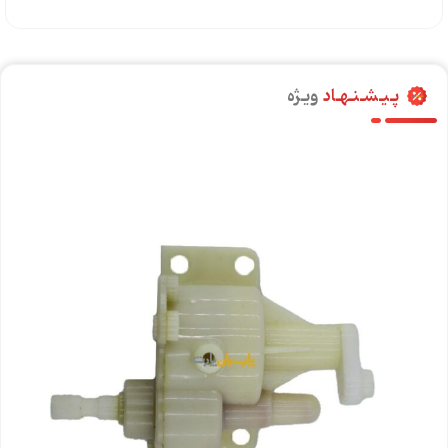
پـیـشـنـهـاد
ویـژه