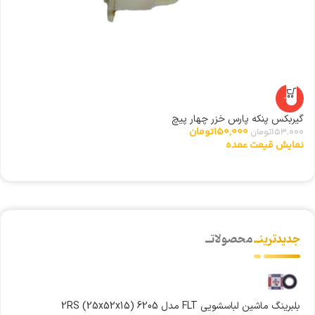
-2%
گیربکس پنکه پارس خزر چهار پیچ
شی
150,000
تومان
153,000
تومان
0
نمایش قیمت عمده
ن
جدیدترینــ
محصولاتــ
بلبرینگ ماشین لباسشویی FLT مدل 6205 (25x52x15) 2RS