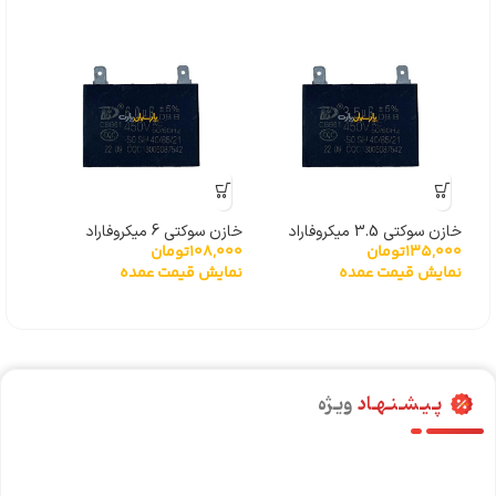
خازن سوکتی 3.5 میکروفاراد
خازن سوکتی 6 میکروفاراد
نوار 
135,000
تومان
108,000
تومان
000
نمایش قیمت عمده
نمایش قیمت عمده
پـیـشـنـهـاد
ویـژه