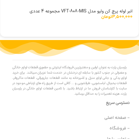
انبر لوله پرچ کن ولیو مدل VFT-808-MIS مجموعه 4 عددی
3,500,000
تومان
پارسیان پارت به عنوان اولین و معتبرترین فروشگاه اینترنتی و حضوری قطعات لوازم خانگی
و مصرفی در جنوب کشور با سابقه ای درخشان در خدمت شما عزیزان میباشد. برای خرید
لوازم یدکی و جانی لوازم منزل و آشپزخانه به مانند قطعات جاروبرقی، قطعات ماکروفر،
قطعات یخچال، لباسشویی، ظرفشویی و … کافی است از طریق راه های ارتباطی موجود در
سایت با کارشناسان فروش ما در ارتباط باشید. با تامین قطعات لوازم خانگی در پارسیان
پارت، هزینه تعمیرات را به حداقل برسانید.
دسترسی سریع
- صفحه اصلی
- فروشگاه
- تماس با ما