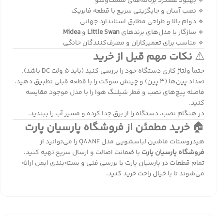
🔹 بهبود عملکرد برنامه‌های شست‌وشو
🔹 نصب آسان و جایگزینی سریع با قطعه فابریک
🔹 دوام بالا و طراحی مطابق استاندارد جهانی
🔹 سازگار با مدل‌های برندهای
Little Swan
و
Midea
🔹 مناسب برای تعمیرکاران و مصرف‌کنندگان خانگی
⚠️
نکات مهم قبل از خرید
حتماً ولتاژ کاری دستگاه خود را بررسی کنید (باید ۵ ولت DC باشد).
تعداد پین‌ها (۳ پین) و چینش سوکت را با قطعه قبلی تطبیق دهید.
فاصله پیچ‌های نصب و قطر شیلنگ هوا را با مدل موجود مقایسه
کنید.
در هنگام نصب، دستگاه را از برق جدا کرده و مسیر آب را ببندید.
🏠
خرید مطمئن از فروشگاه پارسیان پارت
هیدروستات ماشین لباسشویی مدل Q88NF را می‌توانید از
فروشگاه پارسیان پارت
با ضمانت اصالت و ارسال سریع تهیه کنید.
تمام قطعات در پارسیان پارت با بررسی فنی و بسته‌بندی ایمن ارائه
می‌شوند تا با خیال راحت خرید کنید.