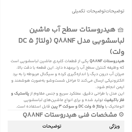
توضیحات
توضیحات تکمیلی
🧺
هیدروستات سطح آب ماشین
لباسشویی مدل Q88NF (ولتاژ DC 5
ولت)
هیدروستات Q88NF
یکی از قطعات کلیدی ماشین لباسشویی است
که وظیفه کنترل سطح آب را برعهده دارد. این قطعه با دقت بالا،
میزان آب درون دیگ را اندازه‌گیری کرده و سیگنال مربوطه را به برد
الکترونیکی ارسال می‌کند تا مراحل شست‌وشو به‌صورت هوشمند و
ایمن انجام شود.
این مدل با طراحی دقیق، عملکرد سریع و جنس مقاوم از
پلاستیک و
فلز باکیفیت
تولید شده و برای انواع ماشین‌های لباسشویی
اتوماتیک با
ولتاژ ۵ ولت DC و سوکت ۳ پین
قابل استفاده است.
⚙️
مشخصات فنی هیدروستات Q88NF
ویژگی
توضیحات