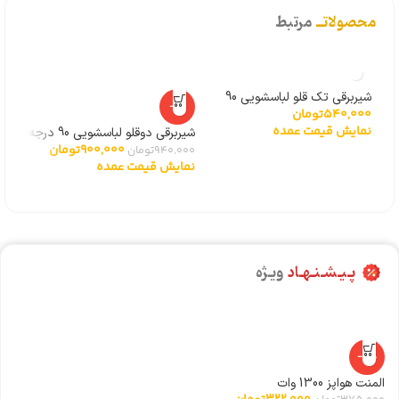
محصولاتــ
مرتبط
شیربرقی تک قلو لباسشویی 90
شیرب
-4%
540,000
تومان
000
درجه بایترون
سامسونگ
نمایش قیمت عمده
نما
شیربرقی دوقلو لباسشویی 90 درجه
900,000
تومان
توشیبا
940,000
تومان
نمایش قیمت عمده
پـیـشـنـهـاد
ویـژه
-14%
المنت هواپز 1300 وات
ری