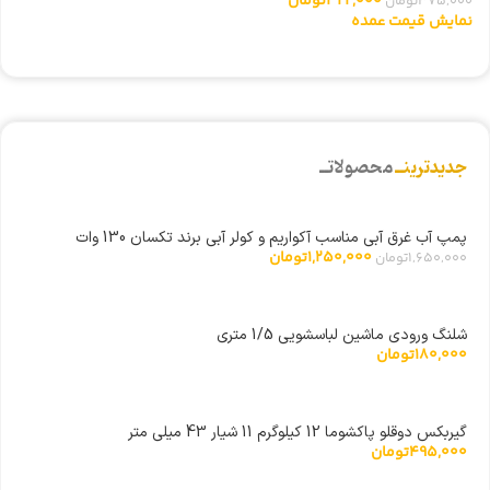
322,000
تومان
375,000
تومان
0
نمایش قیمت عمده
ن
جدیدترینــ
محصولاتــ
پمپ آب غرق آبی مناسب آکواریم و کولر آبی برند تکسان 130 وات
1,250,000
تومان
1,650,000
تومان
شلنگ ورودی ماشین لباسشویی 1/5 متری
180,000
تومان
گیربکس دوقلو پاکشوما 12 کیلوگرم 11 شیار 43 میلی متر
495,000
تومان