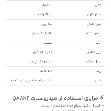
مدل
Q88NF
ولتاژ کاری
DC 5 ولت
نوع اتصال
سه پین
جنس بدنه
پلاستیک و فلز
رنگ
سفید
وزن خالص
حدود ۵۲ گرم
محل ساخت
شاندونگ، چین
برند
DZSYDZ
کاربرد
ماشین لباسشویی اتوماتیک
🌟
مزایای استفاده از هیدروستات Q88NF
🔹 کنترل دقیق سطح آب و جلوگیری از سرریز