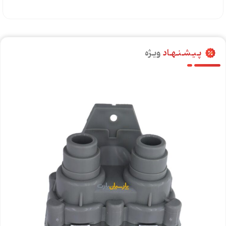
پـیـشـنـهـاد
ویـژه