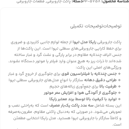
شناسه محصول:
PP-5758
دسته:
پاکت جاروبرقی
,
قطعات جاروبرقی
توضیحات
توضیحات تکمیلی
پاکت جاروبرقی
رایکا مدل تیوا
از جمله لوازم جانبی کاربردی و ضروری
برای حفظ کارایی جاروبرقی‌های سطلی تیوا است. این پاکت‌ها از
جنس الیاف چندلایه مقاوم در برابر پارگی و نشت گرد و غبار ساخته
شده‌اند تا ذرات ریز به هیچ عنوان وارد فیلتر یا موتور دستگاه نشوند.
ویژگی‌های اصلی این پاکت:
🔹
جنس چندلایه با فیلتراسیون قوی
برای جلوگیری از خروج گرد و غبار
🔹
طراحی دقیق دهانه
سازگار با انواع مدل‌های جاروبرقی سطلی تیوا
🔹
ظرفیت بالا
برای جمع‌آوری زباله‌های حجیم
🔹
جلوگیری از آلودگی هوا و افزایش عمر موتور
🔹
تولید با کیفیت بالا توسط برند معتبر رایکا
این بسته شامل
سه عدد پاکت یک‌بار مصرف
است که به‌راحتی نصب و
تعویض می‌شود. در صورتی که به‌دنبال پاکتی مقاوم، مقرون‌به‌صرفه
و کاملاً سازگار با جاروبرقی تیوا هستید، مدل رایکا انتخابی مطمئن
است.