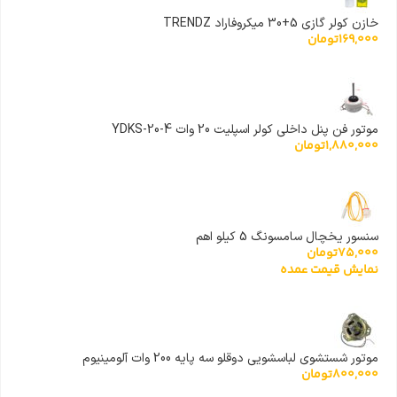
خازن کولر گازی 5+30 میکروفاراد TRENDZ
169,000
تومان
موتور فن پنل داخلی کولر اسپلیت 20 وات YDKS-20-4
1,880,000
تومان
سنسور یخچال سامسونگ 5 کیلو اهم
75,000
تومان
نمایش قیمت عمده
موتور شستشوی لباسشویی دوقلو سه پایه 200 وات آلومینیوم
800,000
تومان