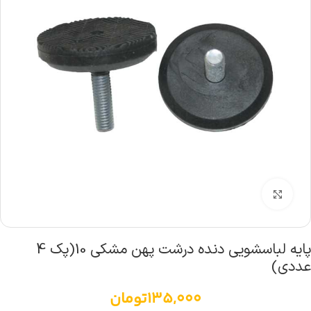
بزرگنمایی تصویر
پایه لباسشویی دنده درشت پهن مشکی 10(پک 4
عددی)
135,000
تومان