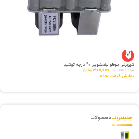
-4%
شیربرقی دوقلو لباسشویی 90 درجه توشیبا
مگ
900,000
تومان
940,000
تومان
00
نمایش قیمت عمده
ن
جدیدترینــ
محصولاتــ