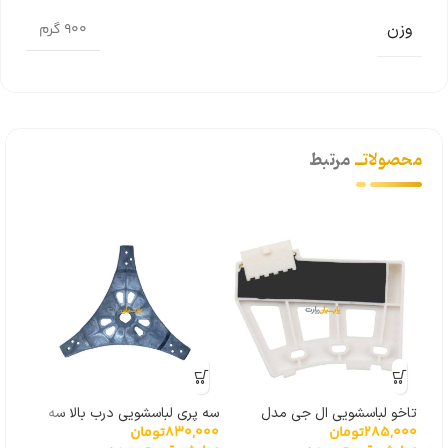
وزن
900 گرم
محصولاتــ
مرتبط
تاخو لباسشویی ال جی مدل
سه پری لباسشویی درب بالا سه
سیم
285,000
تومان
830,000
تومان
000
گیربکسی 6501KW2001A
پیچ
لباس