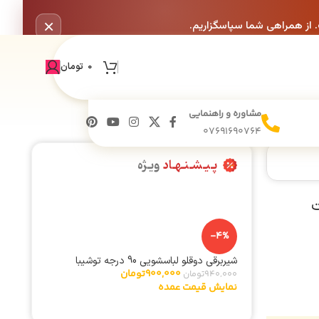
×
. از همراهی شما سپاسگزاریم.
0
تومان
مشاوره و راهنمایی
07691690764
پـیـشـنـهـاد
ویـژه
-4%
شیربرقی دوقلو لباسشویی 90 درجه توشیبا
900,000
تومان
940,000
تومان
نمایش قیمت عمده