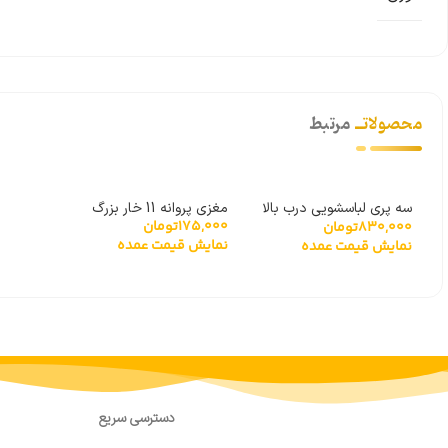
محصولاتــ
مرتبط
سه پری لباسشویی درب بالا
مغزی پروانه 11 خار بزرگ
175,000
تومان
830,000
تومان
سه پیچ
نمایش قیمت عمده
نمایش قیمت عمده
دسترسی سریع