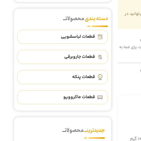
وانید در
دسته بندی
محصولاتــ
قطعات لباسشویی
 هزینه پست برای شما به
قطعات جاروبرقی
قطعات پنکه
قطعات ماکروویو
جدیدترینــ
محصولاتــ
گرم