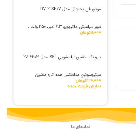
موتور فن یخچال مدل D7-2-SE07
فیوز سرامیکی ماکروویو 6.3 آمپر، 250 ولت ،
11,000
تومان
سایز 6×30 میلی متر
بلبرینگ ماشین لباسشویی SKL مدل 6203 2Z
(17x40x12)
میکروسوئیچ متافلکس همه کاره ماشین
220,000
تومان
لباسشویی ZV-446
نمایش قیمت عمده
نمادهای ما