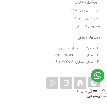
- پیگیری سفارش
- راهنمای خرید عمده
- قوانین و مقررات
- فروش اقساطی
مسیرهای ارتباطی
هرمزگان، پارسیان، خیابان رازی
شماره تماس : 91690764 076
شماره موبایل : 09200770764
نمادهای ما
سبد خرید
منو
حساب کاربری من