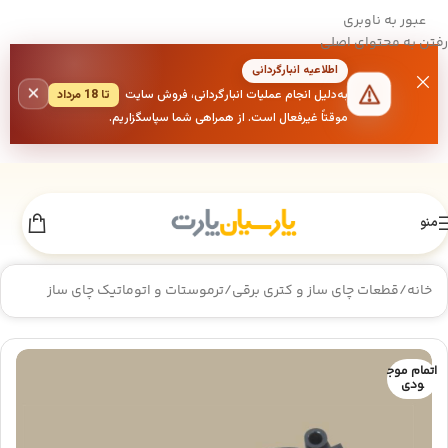
عبور به ناوبری
رفتن به محتوای اصلی
اطلاعیه انبارگردانی
×
به‌دلیل انجام عملیات انبارگردانی، فروش سایت
تا 18 مرداد
موقتاً غیرفعال است. از همراهی شما سپاسگزاریم.
منو
خانه
/
قطعات چای ساز و کتری برقی
/
ترموستات و اتوماتیک چای ساز
اتمام موج
ودی