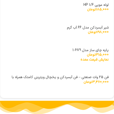
لوله مویی 1/6 HP
185,000
تومان
شیر آبسردکن مدل 66 آب گرم
198,000
تومان
پایه چای ساز مدل 689-1
315,000
تومان
نمایش قیمت عمده
فن 25 وات صنعتی – فن آبسردکن و یخچال ویترینی کامتک همراه با
3,460,000
تومان
پایه