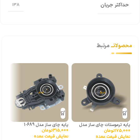
حداکثر جریان
13A
محصولاتــ
مرتبط
پایه ترموستات چای ساز مدل
پایه چای ساز مدل 689-1
ترمو
315,000
تومان
175,000
تومان
000
168C
مدل -10A-1
نمایش قیمت عمده
نمایش قیمت عمده
نما