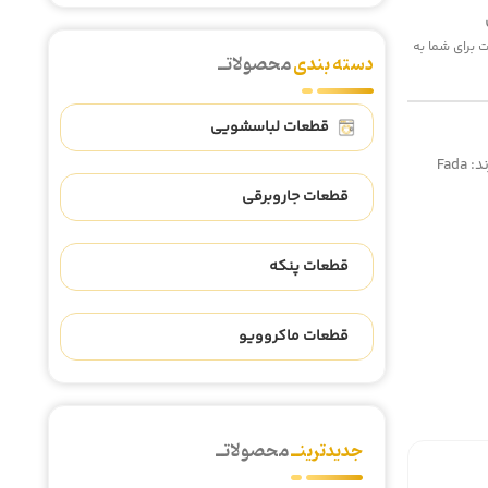
 هزینه پست برای شما به
دسته بندی
محصولاتــ
قطعات لباسشویی
ند:
Fada
قطعات جاروبرقی
قطعات پنکه
قطعات ماکروویو
جدیدترینــ
محصولاتــ