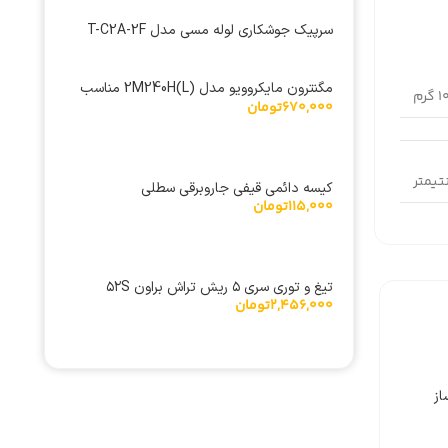
سرپیک جوشکاری لوله مسی مدل T-C2A-2F
مگنترون مایکروویو مدل 2M240H(L) مناسب
گرم
670,000
تومان
ماکروویو چینی
کیسه دائمی قیفی جاروبرقی سطلی
115,000
تومان
تیغ و توری سری ۵ ریش تراش براون ۵۲S
2,456,000
تومان
از