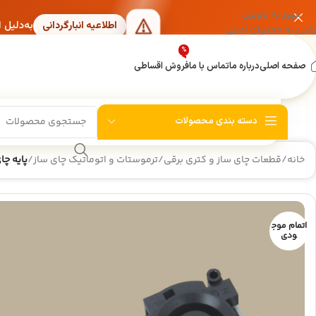
عبور به ناوبری
به‌دلیل 
اطلاعیه انبارگردانی
رفتن به محتوای اصلی
%
صفحه اصلی
درباره ما
تماس با ما
فروش اقساطی
دسته بندی محصولات
خانه
/
قطعات چای ساز و کتری برقی
/
ترموستات و اتوماتیک چای ساز
/
پایه چای
اتمام موج
ودی