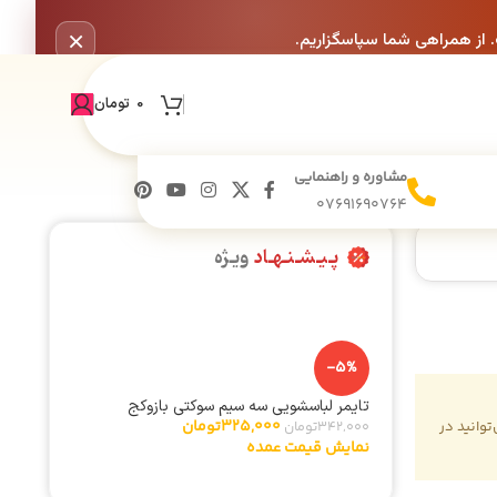
×
. از همراهی شما سپاسگزاریم.
0
تومان
مشاوره و راهنمایی
07691690764
پـیـشـنـهـاد
ویـژه
-5%
تایمر لباسشویی سه سیم سوکتی بازوکج
325,000
تومان
وانید در
342,000
تومان
نمایش قیمت عمده