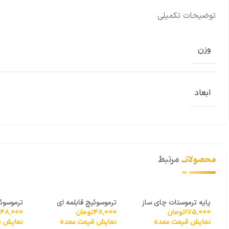
توضیحات تکمیلی
وزن
ابعاد
محصولاتــ
مرتبط
پایه ترموستات چای ساز
ترموسوئیچ قابلمه ای
ترموسوئی
175,000
تومان
48,000
تومان
48,000
مدل 168C
سرامیکی 110 درجه
سرامیکی 170 درج
نمایش قیمت عمده
نمایش قیمت عمده
نمایش ق