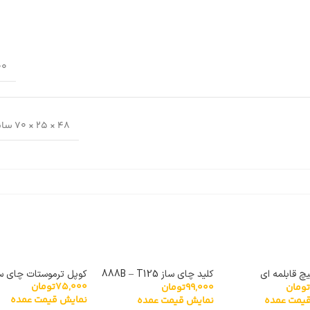
100 
48 × 25 × 70 سانتیمتر
چ قابلمه ای
کلید چای ساز 888B – T125
کوپل ترموستات چای س
75,000
تومان
تومان
99,000
تومان
ه
فادا
نمایش قیمت عمده
یمت عمده
نمایش قیمت عمده