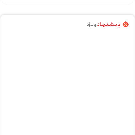
پـیـشـنـهـاد
ویـژه