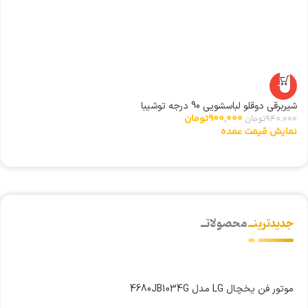
-4%
شیربرقی دوقلو لباسشویی 90 درجه توشیبا
گ
900,000
تومان
940,000
تومان
0
نمایش قیمت عمده
ن
جدیدترینــ
محصولاتــ
موتور فن یخچال LG مدل 4680JB1034G