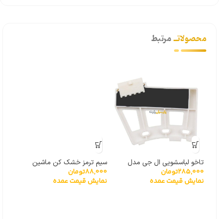
محصولاتــ
مرتبط
تاخو لباسشویی ال جی مدل
سیم ترمز خشک کن ماشین
4%
285,000
تومان
88,000
تومان
گیربکسی 6501KW2001A
لباسشویی
نمایش قیمت عمده
نمایش قیمت عمده
توشی
,000
نما