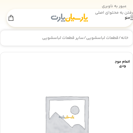
عبور به ناوبری
رفتن به محتوای اصلی
منو
اطلاعیه انبارگردانی
×
به‌دلیل انجام عملیات انبارگردانی، فروش سایت
تا 18 مرداد
موقتاً غیرفعال است. از همراهی شما سپاسگزاریم.
خانه
/
قطعات لباسشویی
/
سایر قطعات لباسشویی
اتمام موج
ودی