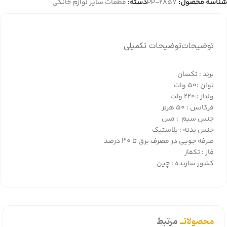
شناسه محصول:
PP-2857
دسته:
قطعات سایر لوازم خانگی
توضیحات
توضیحات تکمیلی
برند : تکسان
توان :50 وات
ولتاژ : 220 ولت
فرکانس : 50 هرتز
جنس سیم : مس
جنس بدنه : پلاستیک
صرفه جویی در مصرف برق تا 30 درصد
فاز : تکفاز
کشور سازنده : چین
محصولاتــ
مرتبط