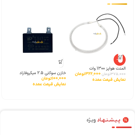
-14%
المنت هواپز 1300 وات
خازن سوکتی 2.5 میکروفاراد
خازن سو
322,000
تومان
375,000
تومان
100,000
تومان
000
نمایش قیمت عمده
نمایش قیمت عمده
نما
پـیـشـنـهـاد
ویـژه