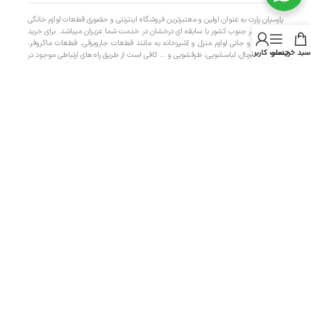
پارسیان پارت به عنوان اولین و معتبرترین فروشگاه اینترنتی و حضوری قطعات لوازم خانگی
و مصرفی در جنوب کشور با سابقه ای درخشان در خدمت شما عزیزان میباشد. برای خرید
لوازم یدکی و جانی لوازم منزل و آشپزخانه به مانند قطعات جاروبرقی، قطعات ماکروفر،
سبد خرید
منو
حساب کاربری من
قطعات یخچال، لباسشویی، ظرفشویی و … کافی است از طریق راه های ارتباطی موجود در
سایت با کارشناسان فروش ما در ارتباط باشید. با تامین قطعات لوازم خانگی در پارسیان
پارت، هزینه تعمیرات را به حداقل برسانید.
دسترسی سریع
- صفحه اصلی
- فروشگاه
- تماس با ما
- حریم خصوصی
- درباره ما
- حساب کاربری
- سبد خرید