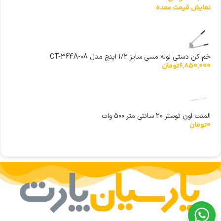
نمایش قیمت عمده
خم کن دستی لوله مسی سایز 1/2 اینچ مدل CT-364A-08
6,850,000
تومان
المنت اون توستر 20 سانتی متر 500 وات
0
تومان