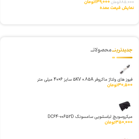
139,000
تومان
185,000
تومان
0
نمایش قیمت عمده
ن
جدیدترینــ
محصولاتــ
فیوز های ولتاژ ماکروفر 5KV 0.85A سایز 6×40 میلی متر
30,500
تومان
میکروسویچ لباسشویی سامسونگ DC64-00652D
350,000
تومان