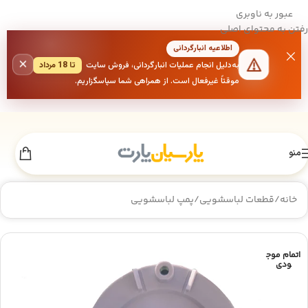
عبور به ناوبری
رفتن به محتوای اصلی
اطلاعیه انبارگردانی
×
به‌دلیل انجام عملیات انبارگردانی، فروش سایت
تا 18 مرداد
موقتاً غیرفعال است. از همراهی شما سپاسگزاریم.
منو
خانه
/
قطعات لباسشویی
/
پمپ لباسشویی
اتمام موج
ودی