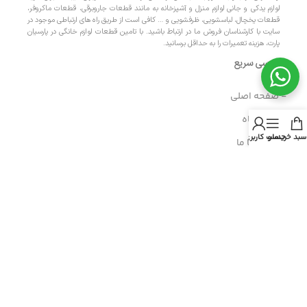
لوازم یدکی و جانی لوازم منزل و آشپزخانه به مانند قطعات جاروبرقی، قطعات ماکروفر،
قطعات یخچال، لباسشویی، ظرفشویی و … کافی است از طریق راه های ارتباطی موجود در
سایت با کارشناسان فروش ما در ارتباط باشید. با تامین قطعات لوازم خانگی در پارسیان
پارت، هزینه تعمیرات را به حداقل برسانید.
دسترسی سریع
- صفحه اصلی
- فروشگاه
سبد خرید
منو
حساب کاربری من
- تماس با ما
- حریم خصوصی
- درباره ما
- حساب کاربری
- سبد خرید
- پیگیری سفارش
- راهنمای خرید عمده