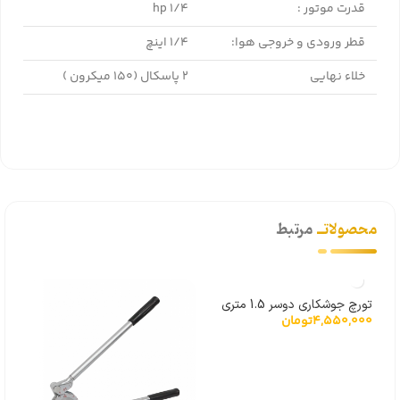
قدرت موتور :
1/4 hp
قطر ورودی و خروجی هوا:
1/4 اینچ
خلاء نهایی
2 پاسکال (150 میکرون )
محصولاتــ
مرتبط
تورچ جوشکاری دوسر 1.5 متری
4,550,000
تومان
مدل JH-3DSV