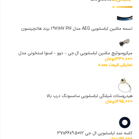
تسمه ماشین لباسشویی AEG مدل 1971H7 PH برند هاتچینسون
میکروسوئیچ ماشین لباسشویی ال جی – دوو – اسنوا استخونی مدل
330,000
تومان
6601EN1003D
نمایش قیمت عمده
هیدروستات شیلنگی لباسشویی سامسونگ درب بالا
495,000
تومان
کاسه نمد لباسشویی ال جی 37x66x9.5×12