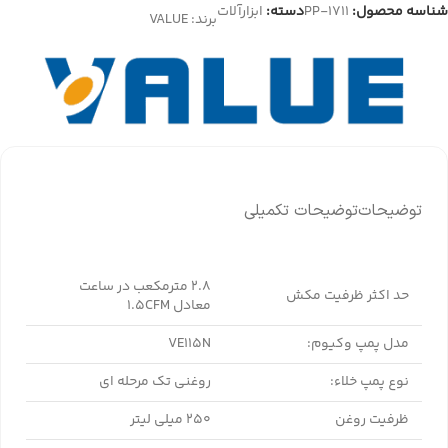
شناسه محصول:
PP-1711
دسته:
ابزارآلات
برند:
VALUE
توضیحات
توضیحات تکمیلی
2.8 مترمکعب در ساعت
حد اکثر ظرفیت مکش
معادل 1.5CFM
مدل پمپ وکیوم:
VE115N
نوع پمپ خلاء:
روغنی تک مرحله ای
ظرفیت روغن
250 میلی لیتر