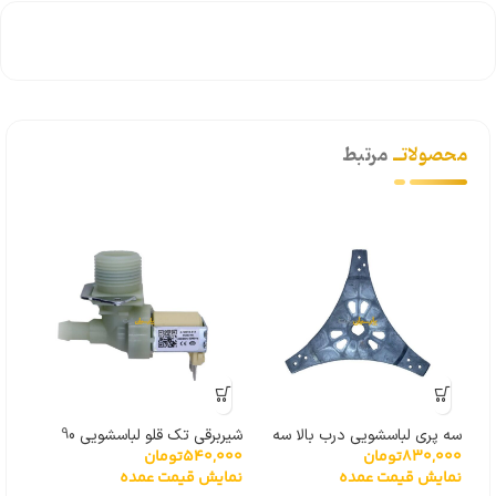
محصولاتــ
مرتبط
سه پری لباسشویی درب بالا سه
شیربرقی تک قلو لباسشویی 90
4%
830,000
تومان
540,000
تومان
پیچ
درجه بایترون
نمایش قیمت عمده
نمایش قیمت عمده