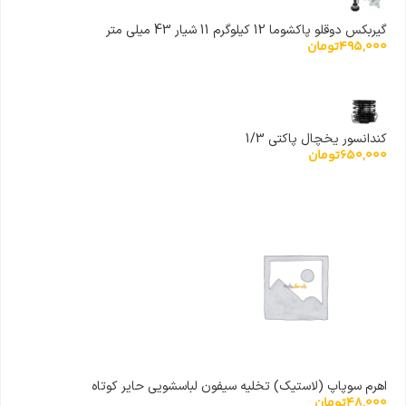
گیربکس دوقلو پاکشوما 12 کیلوگرم 11 شیار 43 میلی متر
495,000
تومان
کندانسور یخچال پاکتی 1/3
650,000
تومان
اهرم سوپاپ (لاستیک) تخلیه سیفون لباسشویی حایر کوتاه
48,000
تومان