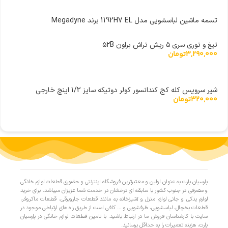
تسمه ماشین لباسشویی مدل 1192H7 EL برند Megadyne
تیغ و توری سری ۵ ریش تراش براون ۵۲B
3,290,000
تومان
شیر سرویس کله کج کندانسور کولر دوتیکه سایز 1/2 اینچ خارجی
320,000
تومان
پارسیان پارت به عنوان اولین و معتبرترین فروشگاه اینترنتی و حضوری قطعات لوازم خانگی
و مصرفی در جنوب کشور با سابقه ای درخشان در خدمت شما عزیزان میباشد. برای خرید
لوازم یدکی و جانی لوازم منزل و آشپزخانه به مانند قطعات جاروبرقی، قطعات ماکروفر،
قطعات یخچال، لباسشویی، ظرفشویی و … کافی است از طریق راه های ارتباطی موجود در
سایت با کارشناسان فروش ما در ارتباط باشید. با تامین قطعات لوازم خانگی در پارسیان
پارت، هزینه تعمیرات را به حداقل برسانید.