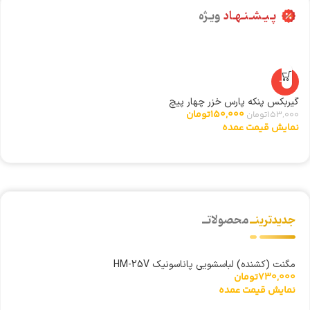
پـیـشـنـهـاد
ویـژه
-2%
گیربکس پنکه پارس خزر چهار پیچ
ری
150,000
تومان
153,000
تومان
0
نمایش قیمت عمده
ن
جدیدترینــ
محصولاتــ
مگنت (کشنده) لباسشویی پاناسونیک HM-25V
730,000
تومان
نمایش قیمت عمده