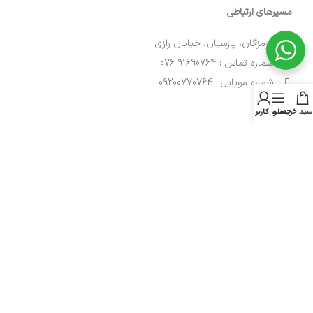
مسیرهای ارتباطی
هرمزگان، پارسیان، خیابان رازی
شماره تماس : 91690764 076
شماره موبایل : 09200770764
سبد خرید
منو
حساب کاربری من
نمادهای ما
کلیه حقوق این وبسایت متعلق به شرکت
پارسیان پارت
می باشد.