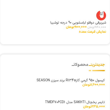
-4%
شیربرقی دوقلو لباسشویی 90 درجه توشیبا
ال
900,000
تومان
940,000
تومان
0
نمایش قیمت عمده
ن
جدیدترینــ
محصولاتــ
کپسول 950 گرمی گازR134a برند سیزن SEASON
1,200,000
تومان
تایمر یخچال SAKHTI مدل TMDF706CD1
235,000
تومان