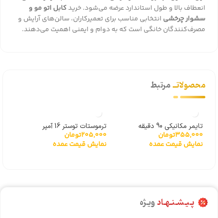
انعطاف بالا و طول استاندارد عرضه می‌شود. خرید
کابل اتو مو و
سشوار چرخشی
انتخابی مناسب برای تعمیرکاران، سالن‌های آرایش و
مصرف‌کنندگان خانگی است که به دوام و ایمنی اهمیت می‌دهند.
محصولاتــ
مرتبط
تایمر مکانیکی 90 دقیقه
ترموستات توستر 16 آمپر
خازن سو
355,000
تومان
205,000
تومان
000
نمایش قیمت عمده
نمایش قیمت عمده
نما
پـیـشـنـهـاد
ویـژه