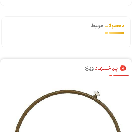
محصولاتــ
مرتبط
پـیـشـنـهـاد
ویـژه