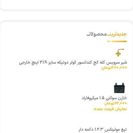
جدیدترینــ
محصولاتــ
شیر سرویس کله کج کندانسور کولر دوتیکه سایز 3/8 اینچ خارجی
280,000
تومان
خازن سوکتی 1.5 میکروفاراد
62,000
تومان
نمایش قیمت عمده
تیغ مولینکس 1.2.3 دکمه دار