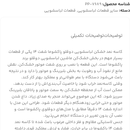
شناسه محصول:
PP-7689
دسته:
سایر قطعات لباسشویی
,
قطعات لباسشویی
توضیحات
توضیحات تکمیلی
کاسه نمد خشکن لباسشویی دوقلو پاکشوما شفت 14 یکی از قطعات
بسیار مهم در بخش خشک‌کن ماشین لباسشویی دوقلو برند
پاکشوما است. این قطعه با نصب بر روی شفت موتور خشک‌کن، نقش
مانع از نفوذ آب و رطوبت به بخش بلبرینگ و موتور را دارد و در نتیجه
باعث می‌شود دستگاه با عمر طولانی‌تر و عملکرد بهتر کار کند.
وقتی کاسه‌نمد خراب شود یا خاصیت آب‌بندی‌اش را از دست بدهد،
ممکن است آب از محفظه خشک‌کن به سمت موتور و یاتاقان بلبرینگ
سرریز شود، که این موضوع می‌تواند منجر به صدای زیاد، داغ شدن
موتور و حتی خرابی زودهنگام دیگر قطعات شود. طراحی این مدل با
اندازه شفت 14 دقیقاً مطابق با مدل‌های دوقلوی پاکشوما است و
نصب آن بدون تغییر در دستگاه انجام می‌پذیرد.
جنس لاستیکی مقاوم و فلز داخلی مرغوب باعث شده تا کاسه نمد
شفت 14 پاکشوما در برابر حرارت، فشار و لرزش عملکرد قوی داشته