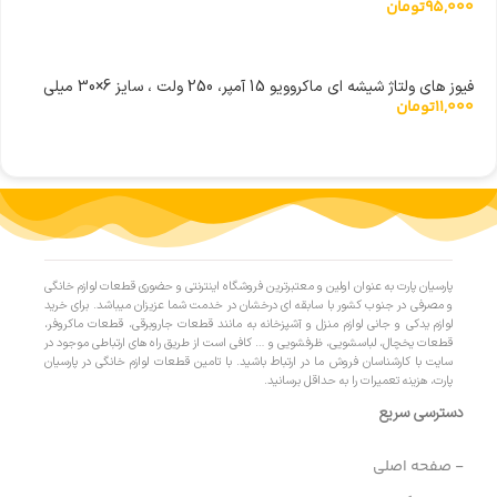
95,000
تومان
فیوز های ولتاژ شیشه ای ماکروویو 15 آمپر، 250 ولت ، سایز 6×30 میلی
11,000
تومان
متر
پارسیان پارت به عنوان اولین و معتبرترین فروشگاه اینترنتی و حضوری قطعات لوازم خانگی
و مصرفی در جنوب کشور با سابقه ای درخشان در خدمت شما عزیزان میباشد. برای خرید
لوازم یدکی و جانی لوازم منزل و آشپزخانه به مانند قطعات جاروبرقی، قطعات ماکروفر،
قطعات یخچال، لباسشویی، ظرفشویی و … کافی است از طریق راه های ارتباطی موجود در
سایت با کارشناسان فروش ما در ارتباط باشید. با تامین قطعات لوازم خانگی در پارسیان
پارت، هزینه تعمیرات را به حداقل برسانید.
دسترسی سریع
- صفحه اصلی