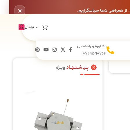
×
. از همراهی شما سپاسگزاریم.
0
تومان
مشاوره و راهنمایی
07691690764
پـیـشـنـهـاد
ویـژه