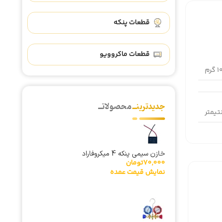
قطعات پنکه
قطعات ماکروویو
گرم
جدیدترینــ
محصولاتــ
خازن سیمی پنکه 4 میکروفاراد
70,000
تومان
نمایش قیمت عمده