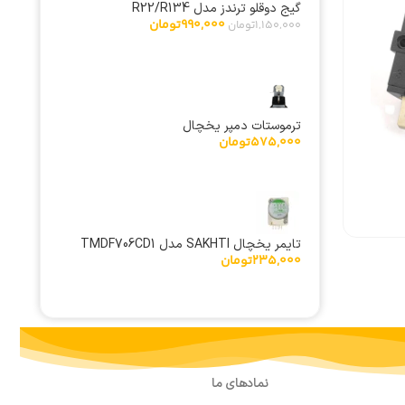
گیج دوقلو ترندز مدل R22/R134
990,000
تومان
1,150,000
تومان
گیربکس پنکه پارس خزر سه
ترموستات دمپر یخچال
150,000
تومان
پیچ
575,000
تومان
نمایش قیمت عمده
تایمر یخچال SAKHTI مدل TMDF706CD1
235,000
تومان
نمادهای ما