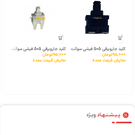
کلید جاروبرقی 505 فیشی سوکت
کلید جاروبرقی 505 فیشی سوکت
95,000
تومان
95,000
تومان
بغل درجه یک خارجی
پایین درجه یک خارجی
نمایش قیمت عمده
نمایش قیمت عمده
کلید
000
یک 
نما
پـیـشـنـهـاد
ویـژه