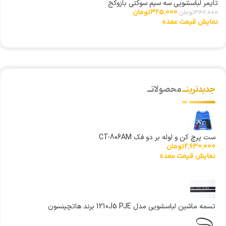
ری
تایمر لباسشویی سه سیم سوکتی بازوکج
0
325,000
تومان
342,000
تومان
ن
نمایش قیمت عمده
جدیدترینــ
محصولاتــ
ست پرچ کن و لوله بر دو فک CT-806AM
2,630,000
تومان
نمایش قیمت عمده
تسمه ماشین لباسشویی مدل 1210J5 PJE برند هاتچینسون