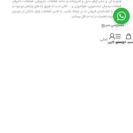
لوازم یدکی و جانی لوازم منزل و آشپزخانه به مانند قطعات جاروبرقی، قطعات ماکروفر،
قطعات یخچال، لباسشویی، ظرفشویی و … کافی است از طریق راه های ارتباطی موجود در
سایت با کارشناسان فروش ما در ارتباط باشید. با تامین قطعات لوازم خانگی در پارسیان
پارت، هزینه تعمیرات را به حداقل برسانید.
دسترسی سریع
- صفحه اصلی
سبد خرید
منو
حساب کاربری من
- فروشگاه
- تماس با ما
- حریم خصوصی
- درباره ما
- حساب کاربری
- سبد خرید
- پیگیری سفارش
- راهنمای خرید عمده