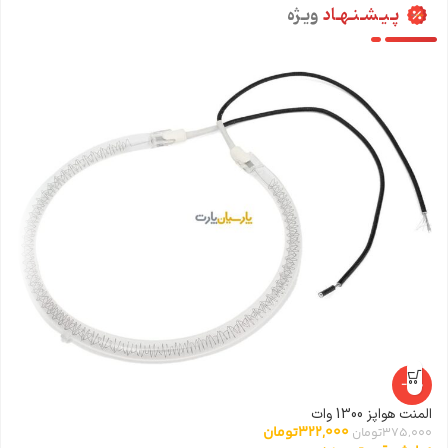
پـیـشـنـهـاد
ویـژه
-14%
المنت هواپز 1300 وات
322,000
تومان
375,000
تومان