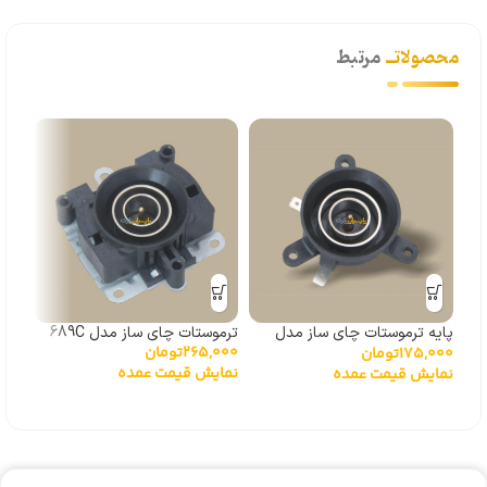
محصولاتــ
مرتبط
پایه ترموستات چای ساز مدل
ترموستات چای ساز مدل 689C
265,000
تومان
175,000
تومان
000
168C
درج
نمایش قیمت عمده
نمایش قیمت عمده
نما