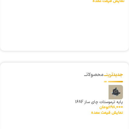
نمایش قیمت عمده
ری
0
ن
جدیدترینــ
محصولاتــ
پایه ترموستات چای ساز 168F
198,000
تومان
نمایش قیمت عمده