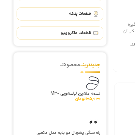
قطعات پنکه
یره
لید اتوماتیک دستگیره کتری برقی 888B هست که شکل آن
قطعات ماکروویو
جدیدترینــ
محصولاتــ
تسمه ماشین لباسشویی M30
105,000
تومان
رله سنگی یخچال دو پایه مدل مکعبی