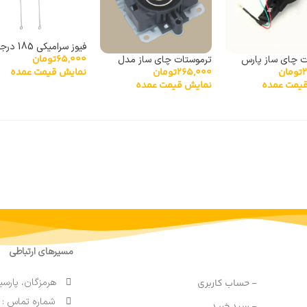
65,000
تومان
آمپر
ت چای ساز پارس
ترموستات چای ساز مدل
نمایش قیمت عمده
تومان
265,000
تومان
KS
689C
یمت عمده
نمایش قیمت عمده
مسیرهای ارتباطی
هرمزگان، پارسی
- حساب کاربری
شماره تماس : 91690764 076