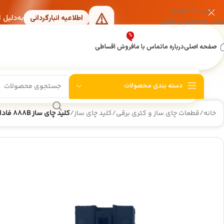
عبور به ناوبری
به‌دلیل 
اطلاعیه انبارگردانی
رفتن به محتوای اصلی
%
صفحه اصلی
درباره ما
تماس با ما
فروش اقساطی
دسته بندی محصولات
خانه
/
قطعات چای ساز و کتری برقی
/
کلید چای ساز
/
کلید چای ساز 888B فادا