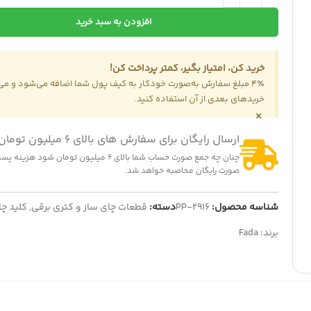
افزودن به سبد خرید
خرید کن، امتیاز بگیر، کمتر پرداخت کن!
4٪ مبلغ سفارش به‌صورت خودکار به کیف پول شما اضافه می‌شود و می‌ت
-2%
-2
خریدهای بعدی از آن استفاده کنید.
×
ت (کشنده) لباسشویی مدل QDYZ
گیربکس پنکه پارس خزر چهار پ
1,200,000
تومان
150,000
تومان
1,230,
تومان
153,000
تومان
ارسال رایگان برای سفارش های بالای 6 میلیون تومان
ایش قیمت عمده
نمایش قیمت عمده
چنان چه جمع صورت حساب شما بالای 6 میلیون تومان شود
صورت رایگان محاصبه خواهد شد.
شناسه محصول:
PP-2916
دسته:
قطعات چای ساز و کتری برقی
,
کلید چا
برند:
Fada