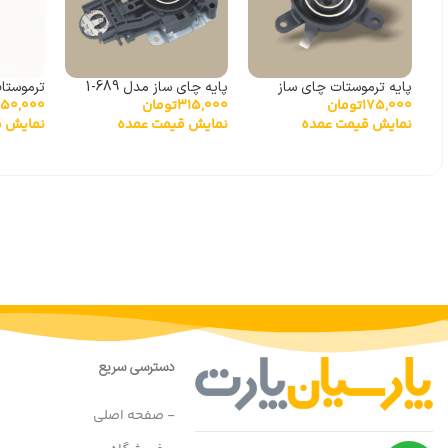
پایه ترموستات چای ساز
پایه چای ساز مدل 689-1
ترموستا
315,000
تومان
175,000
تومان
250,000
مدل 168C
خزر مدل D-10A-1
نمایش قیمت عمده
نمایش قیمت عمده
نمایش ق
دسترسی سریع
- صفحه اصلی