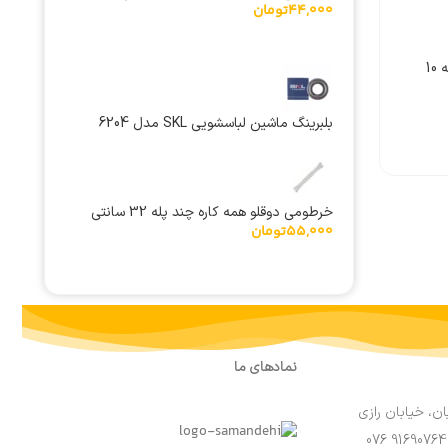
44,000
تومان
فیوز سرامیکی 185 درجه 10
کلید چای ساز 888B – T125
99,000
تومان
فادا
بلبرینگ ماشین لباسشویی SKL مدل 6204
نمایش قیمت عمده
(20x47x14) 2RS
خرطومی دوقلو همه كاره چند پله 32 سانتی
55,000
تومان
M13
نمادهای ما
ان، خیابان رازی