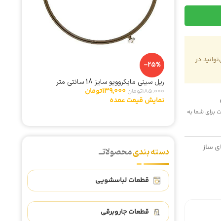
وانید در
-25%
-4%
ریل سینی مایکروویو سایز 18 سانتی متر
یچ
شیربرقی دوقل
139,000
تومان
185,000
تومان
940,000
نمایش قیمت عمده
نمایش ق
 هزینه پست برای شما به
ی ساز
دسته بندی
محصولاتــ
قطعات لباسشویی
قطعات جاروبرقی