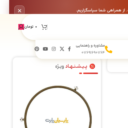
×
. از همراهی شما سپاسگزاریم.
0
تومان
مشاوره و راهنمایی
07691690764
پـیـشـنـهـاد
ویـژه