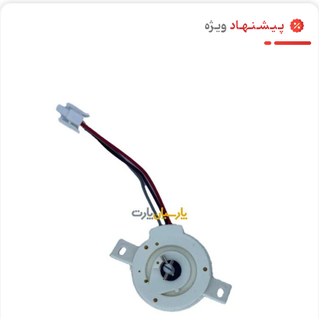
پـیـشـنـهـاد
ویـژه