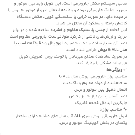
صحیح سیستم مکش جاروبرقی است. این کوپل رابط بین موتور و
برس یا شلنگ جاروبرقی بوده و وظیفه انتقال نیرو از موتور به برس را
بر عهده دارد. در صورت خرابی یا شکستگی کوپل، مکش دستگاه
کاهش یافته و عملکرد آن مختل می‌شود.
این قطعه از
جنس پلاستیک مقاوم و فشرده
ساخته شده و در برابر
حرارت و لرزش‌های ناشی از کارکرد طولانی‌مدت جاروبرقی مقاوم است.
نصب آن بسیار ساده بوده و به‌صورت
اورجینال و دقیقاً متناسب با
مدل G ALL بوش
طراحی شده است.
در صورت مشاهده صدای غیرعادی یا توقف برس، تعویض کوپل
می‌تواند مشکل را برطرف کند.
✅
ویژگی‌ها:
مناسب برای جاروبرقی بوش مدل G ALL
ساخته‌شده از مواد مقاوم و باکیفیت
اتصال دقیق بین موتور و برس
نصب آسان بدون نیاز به ابزار خاص
جایگزین ایده‌آل قطعه فابریک
🔧
مناسب برای:
انواع جاروبرقی بوش سری
G ALL
و مدل‌های مشابه دارای ساختار
یکسان در بخش کوپلینگ موتور و برس.