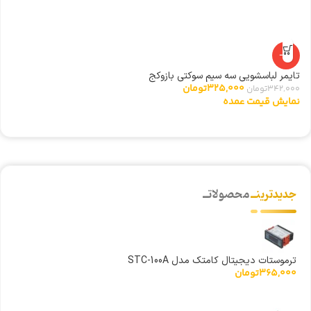
-5%
تایمر لباسشویی سه سیم سوکتی بازوکج
شی
325,000
تومان
342,000
تومان
0
نمایش قیمت عمده
ن
جدیدترینــ
محصولاتــ
ترموستات دیجیتال کامتک مدل STC-100A
365,000
تومان