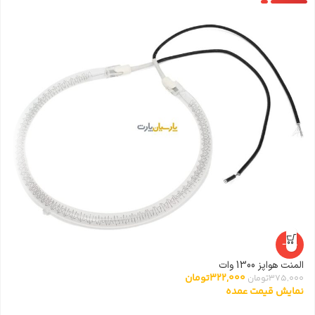
-14%
المنت هواپز 1300 وات
322,000
تومان
375,000
تومان
نمایش قیمت عمده