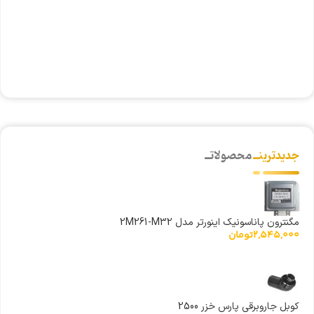
شی
0
ن
جدیدترینــ
محصولاتــ
مگنترون پاناسونیک اینورتر مدل 2M261-M32
2,545,000
تومان
کوبل جاروبرقی پارس خزر 2500