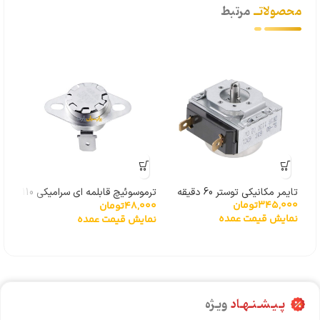
محصولاتــ
مرتبط
تایمر مکانیکی توستر 60 دقیقه
ترموسوئیچ قابلمه ای سرامیکی 110
345,000
تومان
48,000
تومان
,000
درجه
پیر
نمایش قیمت عمده
نمایش قیمت عمده
پـیـشـنـهـاد
ویـژه