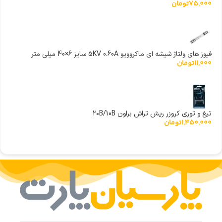
75,000
تومان
فیوز های ولتاژ شیشه ای ماکروویو 5KV 0.60A سایز 6×40 میلی متر
11,000
تومان
تیغ و توری کروزر ریش تراش براون ۲۰B/10B
1,450,000
تومان