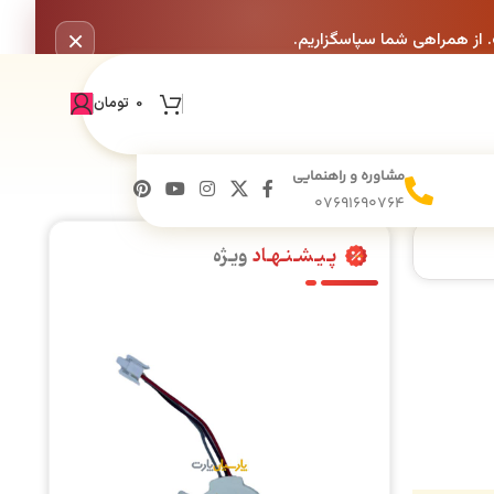
×
. از همراهی شما سپاسگزاریم.
0
تومان
مشاوره و راهنمایی
07691690764
پـیـشـنـهـاد
ویـژه