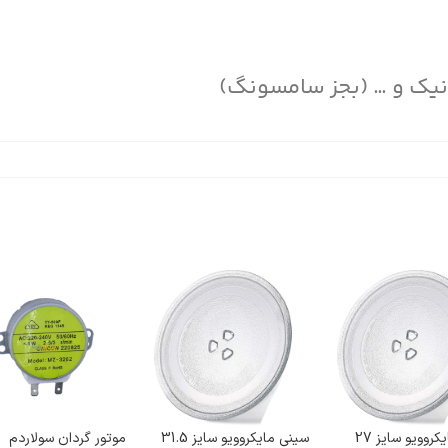
نیک و … (بجز سامسونگ)
سینی مایکروویو سایز 27
سینی مایکروویو سایز 31.5
موتور گردان سولاردم