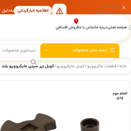
عبور به ناوبری
به‌دلیل 
اطلاعیه انبارگردانی
رفتن به محتوای اصلی
%
صفحه اصلی
درباره ما
تماس با ما
فروش اقساطی
دسته بندی محصولات
خانه
/
قطعات ماکروویو
/
کوبل مایکروویو
/
کوبل زیر سینی مایکروویو بلند
اتمام موج
ودی