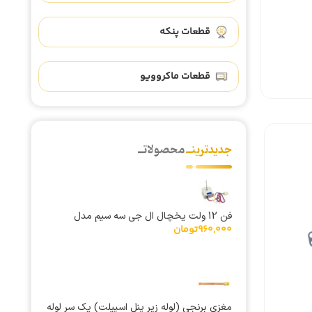
قطعات پنکه
قطعات ماکروویو
جدیدترینــ
محصولاتــ
فن 12 ولت یخچال ال جی سه سیم مدل
960,000
تومان
RDA056S11 کامتک
مغزی برنجی (لوله زیر پنل اسپیلت) یک سر لوله