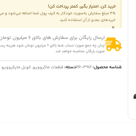
خرید کن، امتیاز بگیر، کمتر پرداخت کن!
4٪ مبلغ سفارش به‌صورت خودکار به کیف پول شما اضافه می‌شود و می‌ت
خریدهای بعدی از آن استفاده کنید.
×
ارسال رایگان برای سفارش های بالای 6 میلیون تومان
-25%
-2
چنان چه جمع صورت حساب شما بالای 6 میلیون تومان شود
ریل سینی مایکروویو سایز 18 سانتی متر
ت (کشنده) لباسشویی مدل QDYZ
صورت رایگان محاصبه خواهد شد.
139,000
تومان
185,000
تومان
1,200,000
تومان
1,230,
تومان
نمایش قیمت عمده
ایش قیمت عمده
شناسه محصول:
PP-3912
دسته:
قطعات ماکروویو
,
کوبل مایکروویو