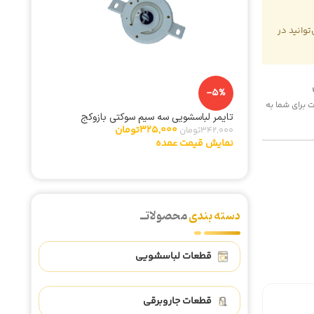
وانید در
-14%
المنت هواپز 00
375,000
نمایش ق
-5%
 هزینه پست برای شما به
تایمر لباسشویی سه سیم سوکتی بازوکج
325,000
تومان
342,000
تومان
نمایش قیمت عمده
دسته بندی
محصولاتــ
قطعات لباسشویی
قطعات جاروبرقی