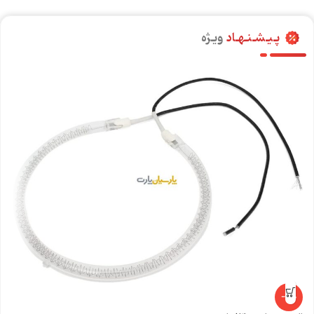
پـیـشـنـهـاد
ویـژه
-14%