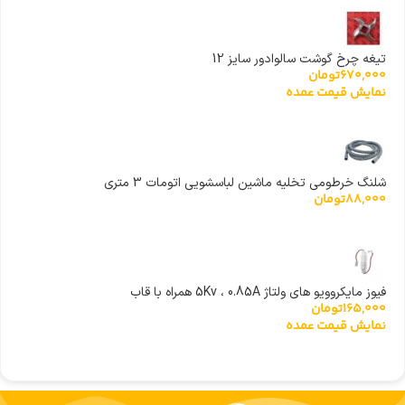
تیغه چرخ گوشت سالوادور سایز 12
670,000
تومان
نمایش قیمت عمده
شلنگ خرطومی تخلیه ماشین لباسشویی اتومات 3 متری
88,000
تومان
فیوز مایکروویو های ولتاژ 5Kv ، 0.85A همراه با قاب
165,000
تومان
نمایش قیمت عمده