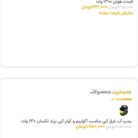
المنت هواپز 1300 وات
322,000
تومان
375,000
تومان
نمایش قیمت عمده
ت
0
ن
جدیدترینــ
محصولاتــ
پمپ آب غرق آبی مناسب آکواریم و کولر آبی برند تکسان 130 وات
1,250,000
تومان
1,650,000
تومان