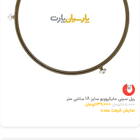
-25%
ریل سینی مایکروویو سایز 18 سانتی متر
مگ
139,000
تومان
185,000
تومان
00
نمایش قیمت عمده
ن