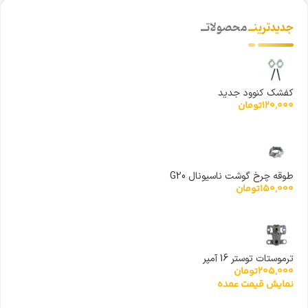
جدیدترینــ
محصولاتــ
کفشک کنوود جدید
120,000
تومان
طوقه چرخ گوشت ناسیونال G20
150,000
تومان
ترموستات توستر 16 آمپر
205,000
تومان
نمایش قیمت عمده