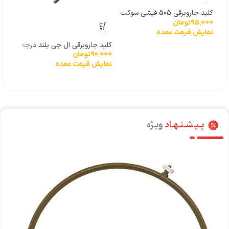
کلید جاروبرقی 505 فیشی سوکت
موتور ج
,000
95,000
تومان
پایین درجه یک خارجی
نما
نمایش قیمت عمده
کلید جاروبرقی ال جی بلند درجه
90,000
تومان
یک خارجی
نمایش قیمت عمده
پـیـشـنـهـاد
ویـژه