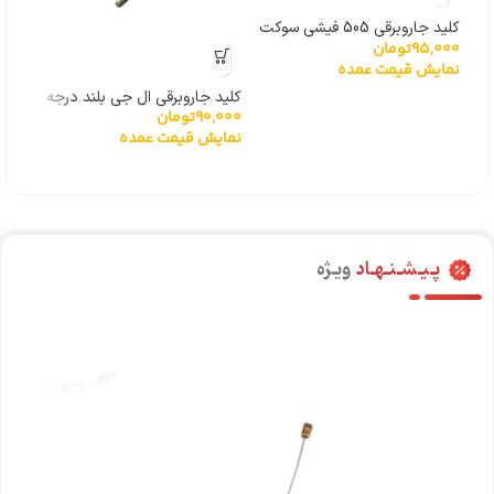
کلید جاروبرقی 505 فیشی سوکت
95,000
تومان
پایین درجه یک خارجی
نمایش قیمت عمده
کلید جاروبرقی ال جی بلند درجه
90,000
تومان
یک خارجی
نمایش قیمت عمده
پـیـشـنـهـاد
ویـژه