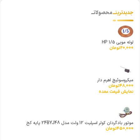
جدیدترینــ
محصولاتــ
لوله مویی 1/5 HP
20,000
تومان
میکروسوئیچ اهرم دار
48,000
تومان
نمایش قیمت عمده
موتور بادگردان کولر اسپلیت 12 ولت مدل 24BYJ48 پایه کج
450,000
تومان