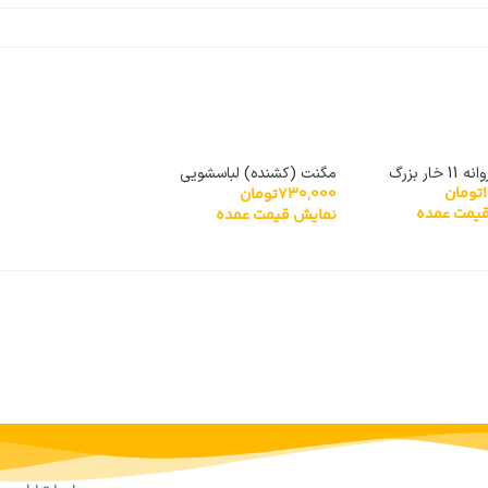
خار بزرگ
مگنت (کشنده) لباسشویی
تومان
730,000
تومان
پاناسونیک HM-25V
یمت عمده
نمایش قیمت عمده