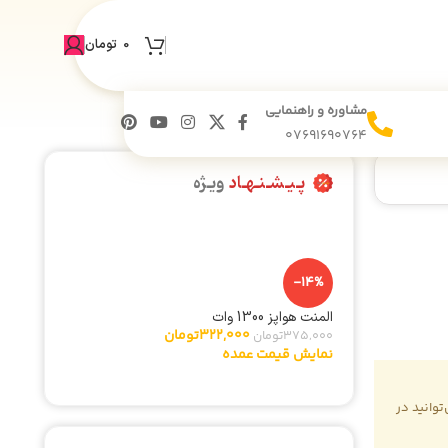
×
. از همراهی شما سپاسگزاریم.
0
تومان
مشاوره و راهنمایی
07691690764
پـیـشـنـهـاد
ویـژه
-14%
المنت هواپز 1300 وات
322,000
تومان
375,000
تومان
نمایش قیمت عمده
وانید در