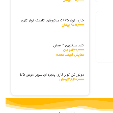
138,000
تومان
عددی)
خازن کولر 65+5 میکروفارد کامتک کولر گازی
255,000
تومان
کلید سلکتوری 3 فیش
170,000
تومان
نمایش قیمت عمده
موتور فن کولر گازی پنجره ای سوپرا موتور 1/5
2,840,000
تومان
سیم پیچ مسی مدل YSK140/30-4-150-1