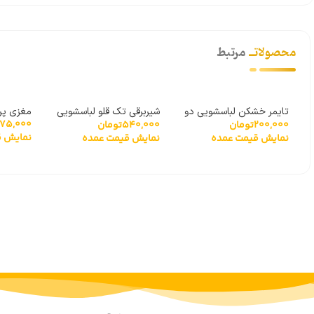
محصولاتــ
مرتبط
تایمر خشکن لباسشویی دو
شیربرقی تک قلو لباسشویی
مغزی پروانه 11 
175,000
200,000
تومان
540,000
تومان
قلو 2 سیم
90 درجه بایترون
نمایش ق
نمایش قیمت عمده
نمایش قیمت عمده