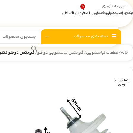
عبور به ناوبری
%
به‌دلیل 
اطلاعیه انبارگردانی
رفتن به محتوای اصلی
فحه اصلی
درباره ما
تماس با ما
فروش اقساطی
دسته بندی محصولات
خانه
/
قطعات لباسشویی
/
گیربکس لباسشویی دوقلو
/
گیربکس دوقلو تکنو چهارگو
اتمام موج
ودی