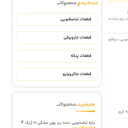
دسته بندی
محصولاتــ
قطعات لباسشویی
 هزینه پست برای شما به
قطعات جاروبرقی
ویی دوقلو
قطعات پنکه
قطعات ماکروویو
جدیدترینــ
محصولاتــ
گرم
پایه لباسشویی دنده ریز پهن مشکی 10 (پک 4