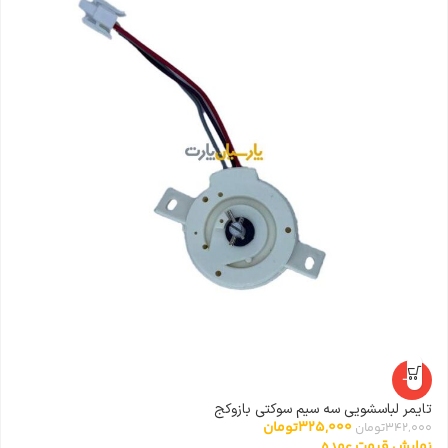
-5%
تایمر لباسشویی سه سیم سوکتی بازوکج
مگ
325,000
تومان
342,000
تومان
00
نمایش قیمت عمده
ن