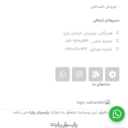
- فروش اقساطی
مسیرهای ارتباطی
هرمزگان، پارسیان، خیابان رازی
شماره تماس : 91690764 076
شماره موبایل : 09200770764
نمادهای ما
کلیه حقوق این وبسایت متعلق به شرکت
پارسیان پارت
می باشد.