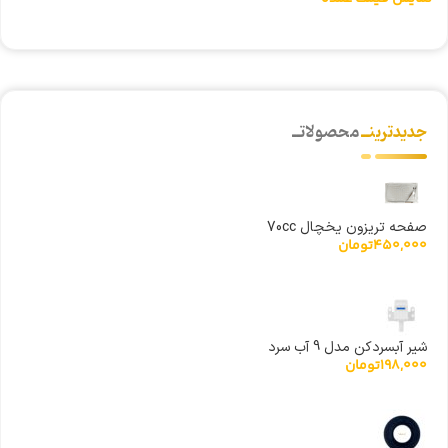
جدیدترینــ
محصولاتــ
صفحه تریزون یخچال 70cc
450,000
تومان
شیر آبسردکن مدل 9 آب سرد
198,000
تومان