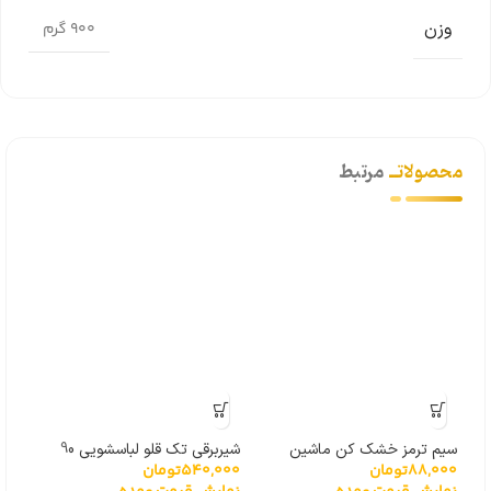
وزن
900 گرم
محصولاتــ
مرتبط
سیم ترمز خشک کن ماشین
شیربرقی تک قلو لباسشویی 90
4%
88,000
تومان
540,000
تومان
لباسشویی
درجه بایترون