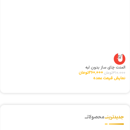
ال
0
ن
-16%
المنت چای ساز بدون لبه
260,000
تومان
310,000
تومان
نمایش قیمت عمده
جدیدترینــ
محصولاتــ