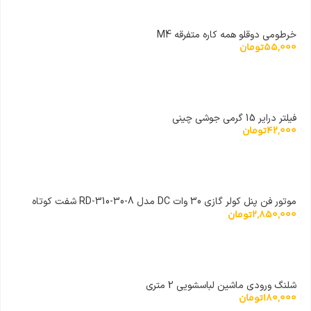
خرطومی دوقلو همه کاره متفرقه M4
55,000
تومان
فیلتر درایر 15 گرمی جوشی چینی
42,000
تومان
موتور فن پنل کولر گازی 30 وات DC مدل RD-310-30-8 شفت کوتاه
2,850,000
تومان
کولر اسپلیت
شلنگ ورودی ماشین لباسشویی 2 متری
180,000
تومان