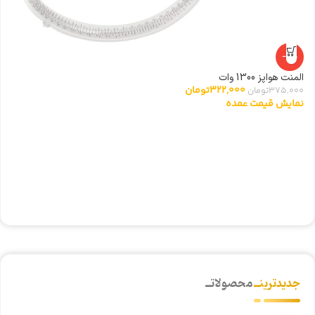
-14%
المنت هواپز 1300 وات
322,000
تومان
375,000
تومان
نمایش قیمت عمده
شی
0
ن
جدیدترینــ
محصولاتــ