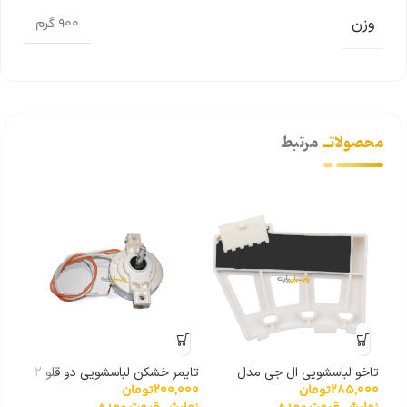
وزن
900 گرم
محصولاتــ
مرتبط
تاخو لباسشویی ال جی مدل
تایمر خشکن لباسشویی دو قلو 2
285,000
تومان
200,000
تومان
000
گیربکسی 6501KW2001A
سیم
درجه