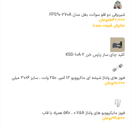
شیربرقی دو قلو سوکت بغل مدل FPS90-270A
540,000
تومان
نمایش قیمت عمده
کلید چای ساز پارس خزر KSD-10A-2
فیوز های ولتاژ شیشه ای ماکروویو 12 آمپر، 250 ولت ، سایز 6×30 میلی
11,000
تومان
متر
فیوز مایکروویو های ولتاژ 5Kv ، 0.75A همراه با قاب
99,500
تومان