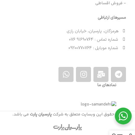
- فروش اقساطی
مسیرهای ارتباطی
هرمزگان، پارسیان، خیابان رازی
شماره تماس : 91690764 076
شماره موبایل : 09200770764
نمادهای ما
کلیه حقوق این وبسایت متعلق به شرکت
پارسیان پارت
می باشد.