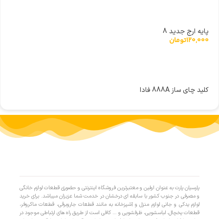
پایه ارج جدید 8
120,000
تومان
کلید چای ساز 888A فادا
پارسیان پارت به عنوان اولین و معتبرترین فروشگاه اینترنتی و حضوری قطعات لوازم خانگی
و مصرفی در جنوب کشور با سابقه ای درخشان در خدمت شما عزیزان میباشد. برای خرید
لوازم یدکی و جانی لوازم منزل و آشپزخانه به مانند قطعات جاروبرقی، قطعات ماکروفر،
قطعات یخچال، لباسشویی، ظرفشویی و … کافی است از طریق راه های ارتباطی موجود در