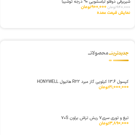
شیربرقی دوقلو لباسشویی 90 درجه توشیبا
گ
900,000
تومان
940,000
تومان
0
نمایش قیمت عمده
ن
جدیدترینــ
محصولاتــ
کپسول 13.6 کیلویی گاز مبرد R22 هانیول HONYWELL
21,000,000
تومان
تیغ و توری سری۷ ریش تراش براون ۷۰S
3,890,000
تومان