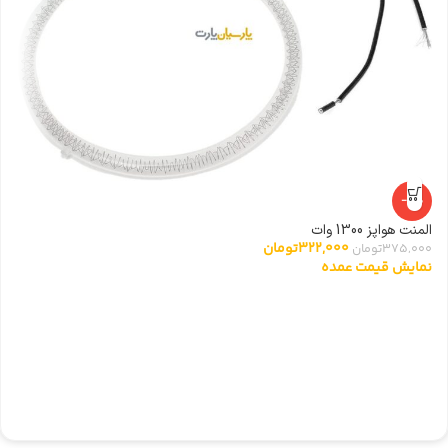
-14%
المنت هواپز 1300 وات
322,000
تومان
375,000
تومان
نمایش قیمت عمده
ری
0
ن