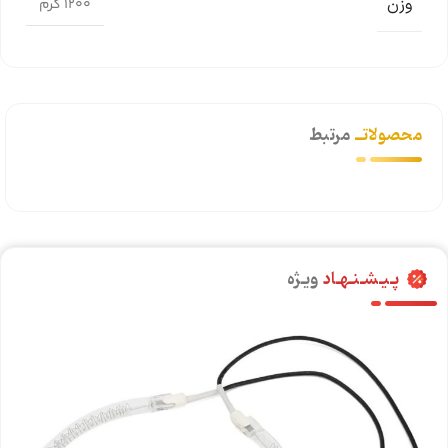
وزن
1200 گرم
محصولاتــ
مرتبط
پـیـشـنـهـاد
ویـژه