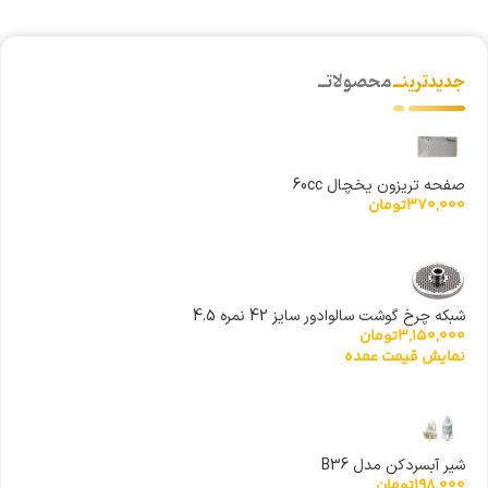
جدیدترینــ
محصولاتــ
صفحه تریزون یخچال 60cc
370,000
تومان
شبکه چرخ گوشت سالوادور سایز 42 نمره 4.5
3,150,000
تومان
نمایش قیمت عمده
شیر آبسردکن مدل B36
198,000
تومان