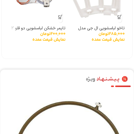
تاخو لباسشویی ال جی مدل
تایمر خشکن لباسشویی دو قلو 2
سه پ
285,000
تومان
200,000
تومان
000
گیربکسی 6501KW2001A
سیم
پیچ
نمایش قیمت عمده
نمایش قیمت عمده
نما
پـیـشـنـهـاد
ویـژه