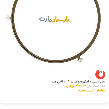
-25%
ریل سینی مایکروویو سایز 18 سانتی متر
ا
139,000
تومان
185,000
تومان
0
نمایش قیمت عمده
ن