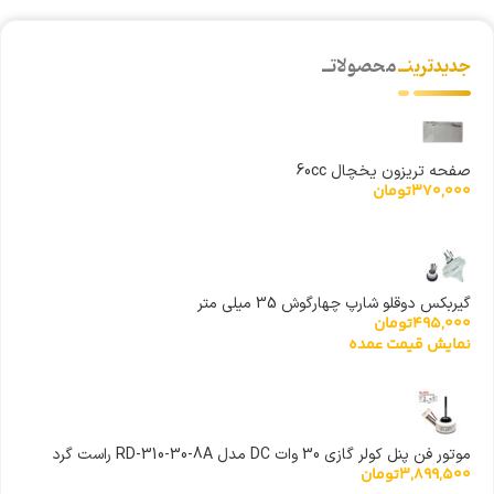
جدیدترینــ
محصولاتــ
صفحه تریزون یخچال 60cc
370,000
تومان
گیربکس دوقلو شارپ چهارگوش 35 میلی متر
495,000
تومان
نمایش قیمت عمده
موتور فن پنل کولر گازی 30 وات DC مدل RD-310-30-8A راست گرد
3,899,500
تومان