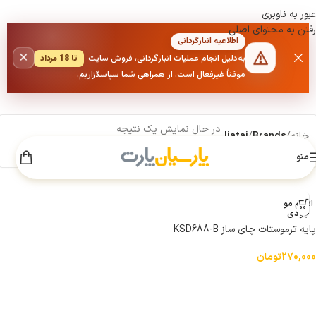
عبور به ناوبری
رفتن به محتوای اصلی
اطلاعیه انبارگردانی
×
به‌دلیل انجام عملیات انبارگردانی، فروش سایت
تا 18 مرداد
موقتاً غیرفعال است. از همراهی شما سپاسگزاریم.
در حال نمایش یک نتیجه
خانه
/
Brands
/
Jiatai
منو
نمایش
9
12
18
24
فیلترها
اتمام مو
جودی
پایه ترموستات چای ساز KSD688-B
270,000
تومان