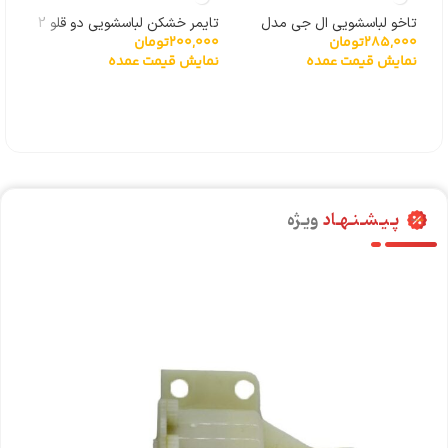
تاخو لباسشویی ال جی مدل
تایمر خشکن لباسشویی دو قلو 2
285,000
تومان
200,000
تومان
000
گیربکسی 6501KW2001A
سیم
درجه
نمایش قیمت عمده
نمایش قیمت عمده
نما
پـیـشـنـهـاد
ویـژه