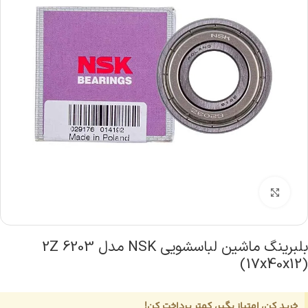
بزرگنمایی تصویر
بلبرینگ ماشین لباسشویی NSK مدل 6203 2Z
(17x40x12)
خرید کن، امتیاز بگیر، کمتر پرداخت کن!