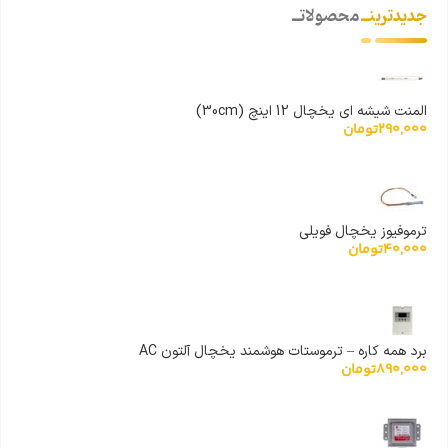
جدیدترینــ
محصولاتــ
المنت شیشه ای یخچال 12 اینچ (30cm)
290,000
تومان
ترموفیوز یخچال فویلی
40,000
تومان
برد همه کاره – ترموستات هوشمند یخچال آلتون AC
890,000
تومان