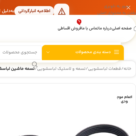
عبور به ناوبری
به‌دلیل 
اطلاعیه انبارگردانی
رفتن به محتوای اصلی
%
صفحه اصلی
درباره ما
تماس با ما
فروش اقساطی
دسته بندی محصولات
خانه
/
قطعات لباسشویی
/
تسمه و لاستیک لباسشویی
/
تسمه ماشین لباسشویی مدل 1270 5
اتمام موج
ودی