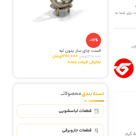
 هزینه پست برای شما به
-5%
-16%
ن
المنت چای ساز بدون لبه
تایمر لب
260,000
تومان
310,000
تومان
342,000
نمایش قیمت عمده
نمایش ق
دسته بندی
محصولاتــ
قطعات لباسشویی
قطعات جاروبرقی
رم