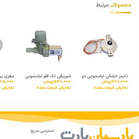
محصولاتــ
مرتبط
تایمر خشکن لباسشویی دو
شیربرقی تک قلو لباسشویی
مغزی پروانه 11 
175,000
200,000
تومان
540,000
تومان
قلو 2 سیم
90 درجه بایترون
نمایش ق
نمایش قیمت عمده
نمایش قیمت عمده
دسترسی سریع