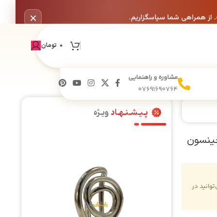
×
. از همراهی شما سپاسگزاریم.
0
تومان
مشاوره و راهنمایی
07691690764
پـیـشـنـهـاد
ویـژه
وانید در