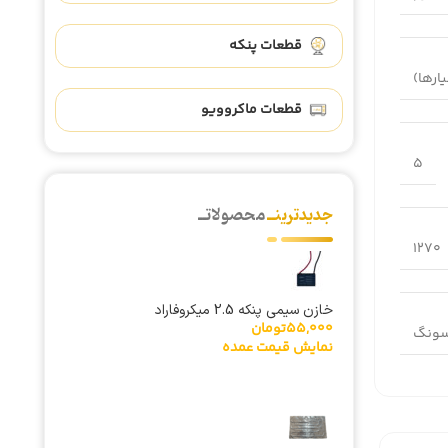
قطعات پنکه
قطعات ماکروویو
5
جدیدترینــ
محصولاتــ
1270
خازن سیمی پنکه 2.5 میکروفاراد
55,000
تومان
ونگ
نمایش قیمت عمده