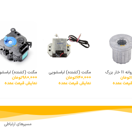
خار بزرگ
مگنت (کشنده) لباسشویی
مگنت (کشنده) لباسشو
تومان
640,000
تومان
980,000
تومان
XPQ-6
توشیبا مدل HM-15N-4
یمت عمده
نمایش قیمت عمده
نمایش قیمت عمده
مسیرهای ارتباطی