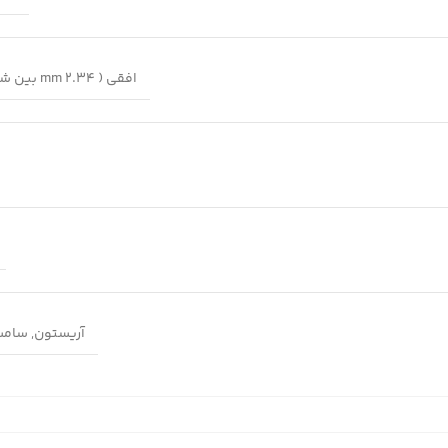
افقی ( 2.34 mm بین شیارها)
آریستون
,
سامس