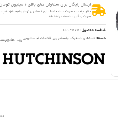
ارسال رایگان برای سفارش های بالای 6 میلیون تومان
چنان چه جمع صورت حساب شما بالای 6 میلیون تومان شود
-14%
صورت رایگان محاصبه خواهد شد.
المنت هواپز 1300 وات
322,000
تومان
375,000
تومان
شناسه محصول:
PP-4575
نمایش قیمت عمده
-2
دسته:
تسمه و لاستیک لباسشویی
,
قطعات لباسشویی
برند:
هاتچینسو
ت (کشنده) لباسشویی مدل QDYZ
1,200,000
تومان
1,230,
تومان
ایش قیمت عمده
500 گ