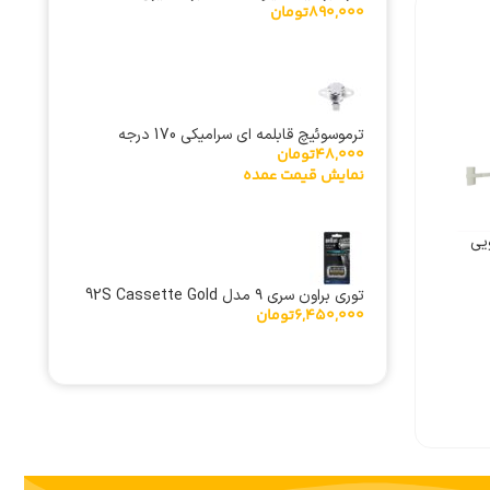
890,000
تومان
ترموسوئیچ قابلمه ای سرامیکی 170 درجه
48,000
تومان
نمایش قیمت عمده
یی
توری براون سری ۹ مدل 92S Cassette Gold
6,450,000
تومان