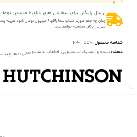
×
ارسال رایگان برای سفارش های بالای 6 میلیون تومان
چنان چه جمع صورت حساب شما بالای 6 میلیون تومان شود
صورت رایگان محاصبه خواهد شد.
-16%
-5
شناسه محصول:
PP-3558
مر لباسشویی سه سیم سوکتی بازوکج
المنت چای ساز بدون لبه
دسته:
تسمه و لاستیک لباسشویی
,
قطعات لباسشویی
برند:
هاتچینسو
325,000
تومان
260,000
تومان
342,0
تومان
310,000
تومان
ایش قیمت عمده
نمایش قیمت عمده