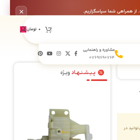
×
. از همراهی شما سپاسگزاریم.
0
تومان
مشاوره و راهنمایی
07691690764
پـیـشـنـهـاد
ویـژه
رند
وانید در