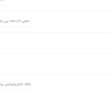
500 گ
افقی (1.6 mm بین شیارها)
AEG
,
الکترولوکس
,
وا