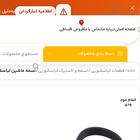
عبور به ناوبری
به‌دلیل 
اطلاعیه انبارگردانی
رفتن به محتوای اصلی
%
صفحه اصلی
درباره ما
تماس با ما
فروش اقساطی
دسته بندی محصولات
خانه
/
قطعات لباسشویی
/
تسمه و لاستیک لباسشویی
/
تسمه ماشین لباسشویی مدل 87H8 PHE
اتمام موج
ودی