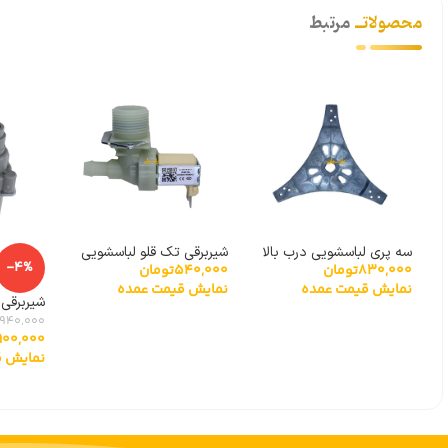
محصولاتــ
مرتبط
سه پری لباسشویی درب بالا
شیربرقی تک قلو لباسشویی
-4%
830,000
تومان
540,000
تومان
سه پیچ
90 درجه بایترون
نمایش قیمت عمده
نمایش قیمت عمده
درجه توش
940,000
900,000
نمایش ق