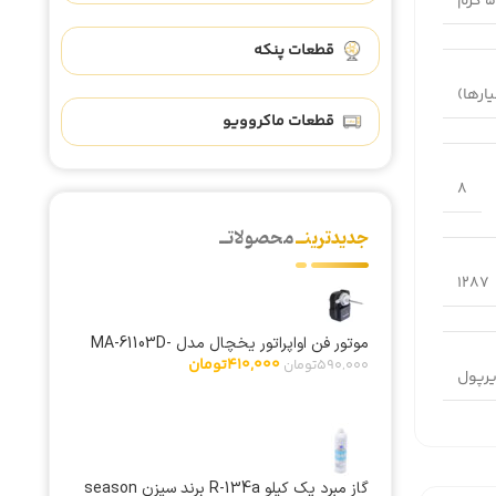
رم
قطعات پنکه
قطعات ماکروویو
8
جدیدترینــ
محصولاتــ
1287
موتور فن اواپراتور یخچال مدل MA-61103D-
410,000
تومان
EM توان 7 وات کامتک
590,000
تومان
یرپول
گاز مبرد یک کیلو R-134a برند سیزن season