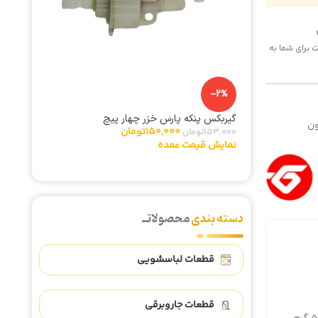
 هزینه پست برای شما به
-25%
-2%
ریل سینی مای
گیربکس پنکه پارس خزر چهار پیچ
ن
185,000
150,000
تومان
153,000
تومان
نمایش ق
نمایش قیمت عمده
دسته بندی
محصولاتــ
قطعات لباسشویی
قطعات جاروبرقی