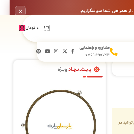
×
. از همراهی شما سپاسگزاریم.
0
تومان
مشاوره و راهنمایی
07691690764
پـیـشـنـهـاد
ویـژه
وانید در