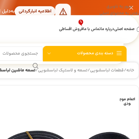
عبور به ناوبری
به‌دلیل 
اطلاعیه انبارگردانی
رفتن به محتوای اصلی
%
صفحه اصلی
درباره ما
تماس با ما
فروش اقساطی
دسته بندی محصولات
خانه
/
قطعات لباسشویی
/
تسمه و لاستیک لباسشویی
/
تسمه ماشین لباسشویی مدل 92H7 PH
اتمام موج
ودی