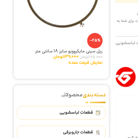
 هزینه پست برای شما به
-25%
-2%
 لباسشویی
ریل سینی مایکروویو سایز 18 سانتی متر
یچ
مگنت (کش
139,000
تومان
185,000
تومان
,230,000
نمایش قیمت عمده
نمایش ق
دسته بندی
محصولاتــ
قطعات لباسشویی
قطعات جاروبرقی