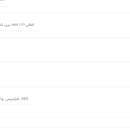
500 گ
افقی (1.6 mm بین شیارها)
AEG
,
فیلیپس
,
وا