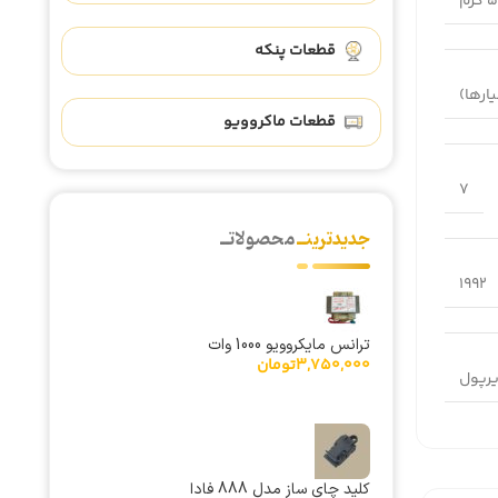
رم
قطعات پنکه
قطعات ماکروویو
7
جدیدترینــ
محصولاتــ
1992
ترانس مایکروویو 1000 وات
3,750,000
تومان
یرپول
کلید چای ساز مدل 888 فادا