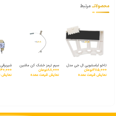
محصولاتــ
مرتبط
تاخو لباسشویی ال جی مدل
سیم ترمز خشک کن ماشین
شیربرقی 
285,000
تومان
88,000
تومان
40,000
گیربکسی 6501KW2001A
لباسشویی
90 درجه بایترون
نمایش قیمت عمده
نمایش قیمت عمده
نمایش ق